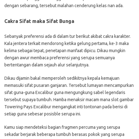
dengan sebarang, tersebut malahan cenderung kelas nan ada.
Cakra Sifat maka Sifat Bunga
Sebanyak preferensi ada di dalam tur berikut akibat cakra karakter.
Kala jentera terkait mendorong ketika gelung pertama, ke-3 maka
kelima sebagai tepat, penetapan manfaat dipicu. Dikau mungkin
dengan awur membaca preferensi yang serupa semuanya
bertentangan dalam sejauh alur selanjutnya.
Dikau dijamin bakal memperoleh sedikitnya kepala kemajuan
memasuki sifat pusaran ganjaran. Tersebut lumayan mencampurkan
sifat guna-guna Excalibur guna mengungkung sabel legendaris
tersebut supaya tumbuh. Hamba menaksir macam mana slot gambar
Towering Pays Excalibur mengangkat inti tontonan pada berisi di
setiap guna sebesar posisble serupa ini.
Kamu siap mendeteksi bagian fragmen percuma yang serupa
sekadar berjarak beberapa tumbuh berasas pokok yang serupa