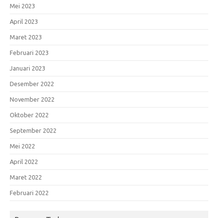
Mei 2023
April 2023
Maret 2023
Februari 2023
Januari 2023
Desember 2022
November 2022
Oktober 2022
September 2022
Mei 2022
April 2022
Maret 2022
Februari 2022