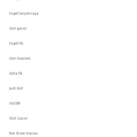
togel terpercaya
slot gacor
togel hk
slot maxwin
data hk
judi slot
slot88
Slot Gacor
live draw macau