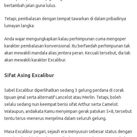
bertambah jalan guna lulus.
Tetapi, pembalasan dengan tempat tawarkan di dalam pribadinya
lumayan langka:
Anda wajar mengungkapkan kalau perhimpunan cuma mengoper
karakter pembalasan konvensional. Itu berfaedah perhimpunan tak
akan mewakili mandala alias jentera peran. Kecuali tersebut, dia tak
akan mewakili karakter Excalibur.
Sifat Asing Excalibur
Sabel Excalibur diperlihatkan sedang 3 gelung perdana di corak
tipuan ijmal serta alternatif Lancelot atau Merlin. Tetapi, boleh
selalu sedang nun keempat berisi sifat Arthur serta Camelot.
Walaupun, andaikata Kamu menyimpan gerak patokan 5×8, tersebut
tentu terus-menerus menjelma dalam seluruh gelung.
Masa Excalibur pegari, sejauh era menyusun sebesar status dengan