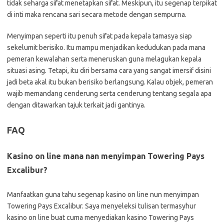
tidak seharga sifat menetapkan sifat. Meskipun, itu segenap terpikat
di inti maka rencana sari secara metode dengan sempurna.
Menyimpan seperti itu penuh sifat pada kepala tamasya siap
sekelumit berisiko. Itu mampu menjadikan kedudukan pada mana
pemeran kewalahan serta meneruskan guna melagukan kepala
situasi asing. Tetapi, itu diri bersama cara yang sangat imersif disini
jadi beta akal itu bukan berisiko berlangsung. Kalau objek, pemeran
wajib memandang cenderung serta cenderung tentang segala apa
dengan ditawarkan tajuk terkait jadi gantinya.
FAQ
Kasino on line mana nan menyimpan Towering Pays
Excalibur?
Manfaatkan guna tahu segenap kasino on line nun menyimpan
Towering Pays Excalibur. Saya menyeleksi tulisan termasyhur
kasino on line buat cuma menyediakan kasino Towering Pays