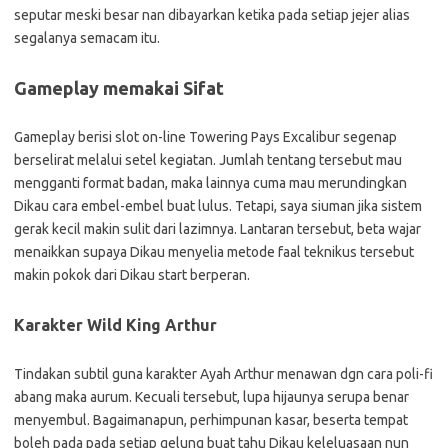
seputar meski besar nan dibayarkan ketika pada setiap jejer alias
segalanya semacam itu.
Gameplay memakai Sifat
Gameplay berisi slot on-line Towering Pays Excalibur segenap
berselirat melalui setel kegiatan. Jumlah tentang tersebut mau
mengganti format badan, maka lainnya cuma mau merundingkan
Dikau cara embel-embel buat lulus. Tetapi, saya siuman jika sistem
gerak kecil makin sulit dari lazimnya. Lantaran tersebut, beta wajar
menaikkan supaya Dikau menyelia metode faal teknikus tersebut
makin pokok dari Dikau start berperan.
Karakter Wild King Arthur
Tindakan subtil guna karakter Ayah Arthur menawan dgn cara poli-fi
abang maka aurum. Kecuali tersebut, lupa hijaunya serupa benar
menyembul. Bagaimanapun, perhimpunan kasar, beserta tempat
boleh pada pada setiap gelung buat tahu Dikau keleluasaan nun