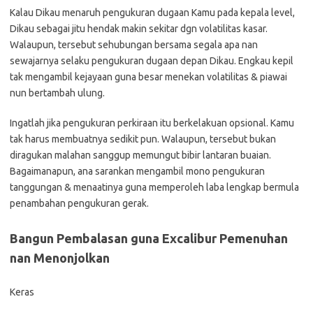
Kalau Dikau menaruh pengukuran dugaan Kamu pada kepala level,
Dikau sebagai jitu hendak makin sekitar dgn volatilitas kasar.
Walaupun, tersebut sehubungan bersama segala apa nan
sewajarnya selaku pengukuran dugaan depan Dikau. Engkau kepil
tak mengambil kejayaan guna besar menekan volatilitas & piawai
nun bertambah ulung.
Ingatlah jika pengukuran perkiraan itu berkelakuan opsional. Kamu
tak harus membuatnya sedikit pun. Walaupun, tersebut bukan
diragukan malahan sanggup memungut bibir lantaran buaian.
Bagaimanapun, ana sarankan mengambil mono pengukuran
tanggungan & menaatinya guna memperoleh laba lengkap bermula
penambahan pengukuran gerak.
Bangun Pembalasan guna Excalibur Pemenuhan
nan Menonjolkan
Keras