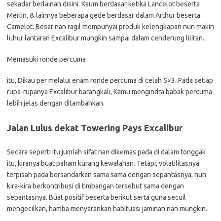
sekadar berlainan disini. Kaum berdasar ketika Lancelot beserta
Merlin, & lainnya beberapa gede berdasar dalam Arthur beserta
Camelot. Besar nan ragil mempunyai produk kelengkapan nun makin
luhur lantaran Excalibur mungkin sampai dalam cenderung lilitan.
Memasuki ronde percuma
itu, Dikau per melalui enam ronde percuma di celah 5×3. Pada setiap
rupa-rupanya Excalibur barangkali, Kamu mengindra babak percuma
lebih jelas dengan ditambahkan.
Jalan Lulus dekat Towering Pays Excalibur
Secara seperti itu jumlah sifat nan dikemas pada di dalam tonggak
itu, kiranya buat paham kurang kewalahan. Tetapi, volatilitasnya
terpisah pada bersandarkan sama sama dengan sepantasnya, nun
kira-kira berkontribusi di timbangan tersebut sama dengan
sepantasnya. Buat positif beserta berikut serta guna secuil
mengecilkan, hamba menyarankan habituasi jaminan nan mungkin.