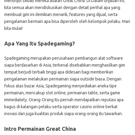
menonjol sebab mereka adalah Great China. Di Dalam tinjauan ini,
kita semua akan mendiskusikan dengan detail perihal apa yang
membuat gim ini demikian menarik, features yang dijual, serta
pengalaman bermain apa bisa diperoleh oleh kelompok pelaku. Mari
kita mulai!
Apa Yang Itu Spadegaming?
Spadegaming merupakan perusahaan pembangun alat software
siapa berdasarkan di Asia, terkenal disebabkan menghasilkan gim
tempat berjudi terbaik tinggi apa didesain bagi memberikan
pengalaman melakukan permainan siapa outside biasa. Dengan
fokus atas bazar Asia, Spadegaming menyediakan aneka tipe
permainan, mencakup slot online, permainan table, serta game
immediately. Orang-Orang Itu pernah mendapatkan reputasi apa
bagus di kalangan pelaku serta operator casino online berkat
inovasi dan juga kualitas produk siapa orang-orang itu tawarkan.
Intro Permainan Great China