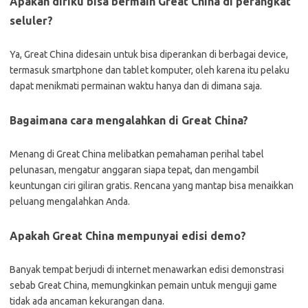
Apakah diriku bisa bermain Great China di perangkat
seluler?
Ya, Great China didesain untuk bisa diperankan di berbagai device,
termasuk smartphone dan tablet komputer, oleh karena itu pelaku
dapat menikmati permainan waktu hanya dan di dimana saja.
Bagaimana cara mengalahkan di Great China?
Menang di Great China melibatkan pemahaman perihal tabel
pelunasan, mengatur anggaran siapa tepat, dan mengambil
keuntungan ciri giliran gratis. Rencana yang mantap bisa menaikkan
peluang mengalahkan Anda.
Apakah Great China mempunyai edisi demo?
Banyak tempat berjudi di internet menawarkan edisi demonstrasi
sebab Great China, memungkinkan pemain untuk menguji game
tidak ada ancaman kekurangan dana.