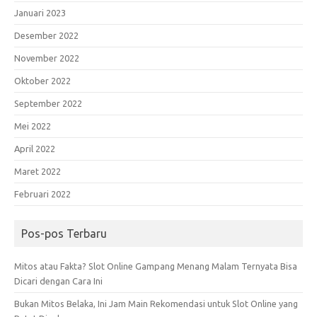
Januari 2023
Desember 2022
November 2022
Oktober 2022
September 2022
Mei 2022
April 2022
Maret 2022
Februari 2022
Pos-pos Terbaru
Mitos atau Fakta? Slot Online Gampang Menang Malam Ternyata Bisa
Dicari dengan Cara Ini
Bukan Mitos Belaka, Ini Jam Main Rekomendasi untuk Slot Online yang