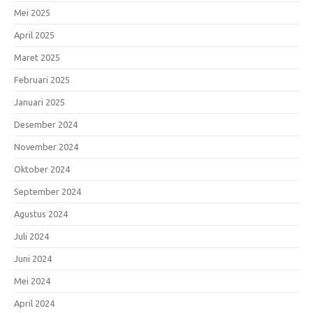
Mei 2025
April 2025
Maret 2025
Februari 2025
Januari 2025
Desember 2024
November 2024
Oktober 2024
September 2024
Agustus 2024
Juli 2024
Juni 2024
Mei 2024
April 2024