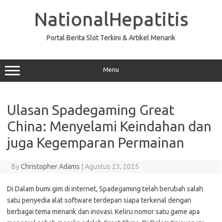
Skip
to
NationalHepatitis
content
Portal Berita Slot Terkini & Artikel Menarik
Menu
Ulasan Spadegaming Great
China: Menyelami Keindahan dan
juga Kegemparan Permainan
By
Christopher Adams
|
Agustus 23, 2025
Di Dalam bumi gim di internet, Spadegaming telah berubah salah
satu penyedia alat software terdepan siapa terkenal dengan
berbagai tema menarik dan inovasi. Keliru nomor satu game apa