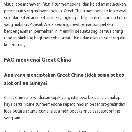
visual apa menawan, fitur-fitur memesona, dan kejadian melakukan
permainan yang menyenangkan, Great China memberikan lebih asal
sekadar entertainment; ia mengangkut partisipan di dalam trip kultur
yang makmur. Adakah Anda seorang newbie maupun pelaku
berpengalaman, permainan ini memiliki sesuatu bagi semua orang.
Hindari bimbang bagi mencoba Great China dan nikmati seorang diri
keseruannya!
FAQ mengenai Great China
Apa yang menciptakan Great China tidak sama sebab
slot online lainnya?
Great China menyediakan topik yang istimewa bersama visual apa
kaya serta fitur-fitur memesona seperti hadiah besar progresif dan
juga putaran cuma-cuma, siapa membedakannya asal slot online
yang lain.