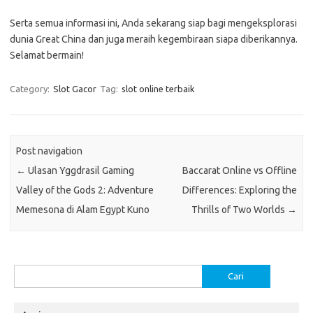
Serta semua informasi ini, Anda sekarang siap bagi mengeksplorasi
dunia Great China dan juga meraih kegembiraan siapa diberikannya.
Selamat bermain!
Category:
Slot Gacor
Tag:
slot online terbaik
Post navigation
←
Ulasan Yggdrasil Gaming
Baccarat Online vs Offline
Valley of the Gods 2: Adventure
Differences: Exploring the
Memesona di Alam Egypt Kuno
Thrills of Two Worlds
→
Cari
untuk: