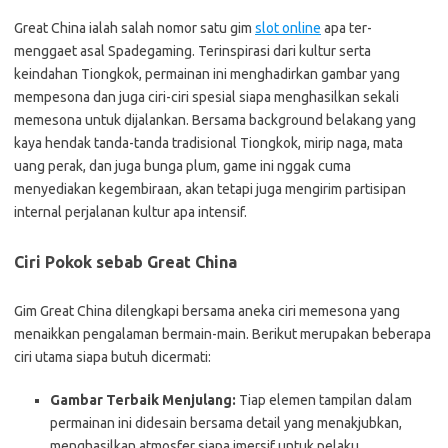
Great China ialah salah nomor satu gim
slot online
apa ter-
menggaet asal Spadegaming. Terinspirasi dari kultur serta
keindahan Tiongkok, permainan ini menghadirkan gambar yang
mempesona dan juga ciri-ciri spesial siapa menghasilkan sekali
memesona untuk dijalankan. Bersama background belakang yang
kaya hendak tanda-tanda tradisional Tiongkok, mirip naga, mata
uang perak, dan juga bunga plum, game ini nggak cuma
menyediakan kegembiraan, akan tetapi juga mengirim partisipan
internal perjalanan kultur apa intensif.
Ciri Pokok sebab Great China
Gim Great China dilengkapi bersama aneka ciri memesona yang
menaikkan pengalaman bermain-main. Berikut merupakan beberapa
ciri utama siapa butuh dicermati:
Gambar Terbaik Menjulang:
Tiap elemen tampilan dalam
permainan ini didesain bersama detail yang menakjubkan,
menghasilkan atmosfer siapa imersif untuk pelaku.