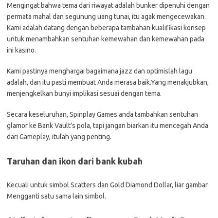
Mengingat bahwa tema dari riwayat adalah bunker dipenuhi dengan
permata mahal dan segunung uang tunai, itu agak mengecewakan.
Kami adalah datang dengan beberapa tambahan kualifikasi konsep
untuk menambahkan sentuhan kemewahan dan kemewahan pada
ini kasino.
Kami pastinya menghargai bagaimana jazz dan optimislah lagu
adalah, dan itu pasti membuat Anda merasa baik.Yang menakjubkan,
menjengkelkan bunyi implikasi sesuai dengan tema.
Secara keseluruhan, Spinplay Games anda tambahkan sentuhan
glamor ke Bank Vault’s pola, tapi jangan biarkan itu mencegah Anda
dari Gameplay, itulah yang penting.
Taruhan dan ikon dari bank kubah
Kecuali untuk simbol Scatters dan Gold Diamond Dollar, liar gambar
Mengganti satu sama lain simbol.