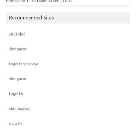
Bikin Saldo Terus Nambah Setiap Hari
Recommended Sites
situs slot
slot gacor
togel terpercaya
slot gacor
togel hk
slot maxwin
data hk