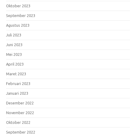
Oktober 2023
September 2023
Agustus 2023
Juli 2023
Juni 2023
Mei 2023
April 2023
Maret 2023
Februari 2023
Januari 2023
Desember 2022
November 2022
Oktober 2022
September 2022