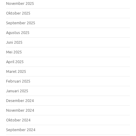
November 2025
Oktober 2025
September 2025
Agustus 2025
Juni 2025
Mei 2025
April 2025
Maret 2025
Februari 2025
Januari 2025
Desember 2024
November 2024
Oktober 2024
September 2024