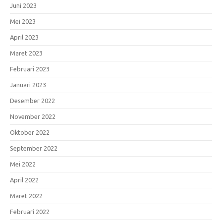
Juni 2023
Mei 2023
April 2023
Maret 2023
Februari 2023
Januari 2023
Desember 2022
November 2022
Oktober 2022
September 2022
Mei 2022
April 2022
Maret 2022
Februari 2022