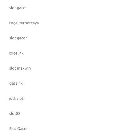
slot gacor
togel terpercaya
slot gacor
togel hk
slot maxwin
data hk
judi slot
slot88
Slot Gacor