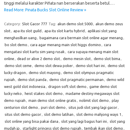
tinggi melalui karakter Piñata nan berserakan beserta betul.…
Read More: Pinata Bucks Slot Online Review »
Category:
Slot Gacor 777
Tag:
akun demo slot 5000
,
akun demo zeus
slot
,
apa itu slot guild
,
apa itu slot kartu hybrid
,
aplikasi slot yang
menghasilkan uang
,
bagaimana cara bermain slot online agar menang
,
bo slot demo
,
cara agar menang main slot higgs domino
,
cara
mengatasi slot kartu sim yang rusak
,
cara supaya menang main slot
online
,
dead or alive 2 demo slot
,
demo mesin slot
,
demo slot bima
,
demo slot ceme
,
demo slot dewa poker
,
demo slot hari ini
,
demo slot
lucky dragon
,
demo slot mayong
,
demo slot olympus pragmatic
rupiah
,
demo slot panda
,
demo slot pragmatic permainan
,
demo wild
west gold slot indonesia
,
dragon soft slot demo
,
game demo slot
lucky neko
,
heist stakes slot demo
,
madame destiny megaways slot
demo rupiah
,
main demo slot online gratis
,
nolimit slot demo
,
play
centurion slot demo
,
puri slot demo
,
situs judi slot yang lagi gacor
,
situs slot demo gacor
,
slot demo latihan
,
slot demo mahjong ways 1
,
slot online yang bisa pakai dana
,
slot yang lagi bagus hari ini
,
slot yang
mudah jp
,
starlight princess slot demo rupiah
,
tembak ikan slot demo
,