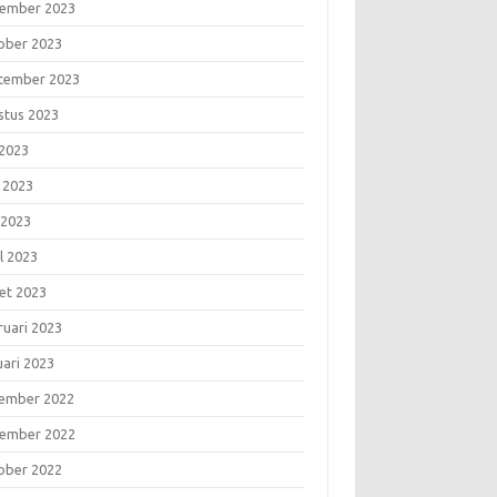
ember 2023
ober 2023
tember 2023
stus 2023
 2023
i 2023
 2023
l 2023
et 2023
ruari 2023
uari 2023
ember 2022
ember 2022
ober 2022