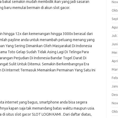
ya bakal semakin mudah membidik ikan yang jadi sasaran
Nov
g baru memulai bermain di akun slot gacor.
Okt
Sep
Agu
pin hingga 12x dan kemenangan hingga 3000x berasal dari
Juli
jumlah payline anda untuk menambah peluang menang yang
Jun
inan Yang Sering Dimainkan Oleh Masyarakat Di Indonesia
ma Toto Gelap Sudah Tidak Asing Lagi Di Telinga Para
Mei
arangan Perjudian Di Indonesia Bandar Togel Darat Di
Apri
Sangat Sulit Untuk Ditemui. Semakin Berkembangnya Era
Mar
n Di Internet Termasuk Memainkan Permainan Yang Satu Ini
Feb
Jan
Des
ta internet yang bagus, smartphone anda bisa segera
Nov
nya kapan saja tak memandang batas waktu maupun usia.
Okt
 di situs slot gacor SLOT LOGIN KAMI . Dari daftar diatas,