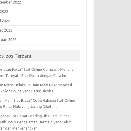
tember 2022
 2022
l 2022
et 2022
ruari 2022
os-pos Terbaru
os atau Fakta? Slot Online Gampang Menang
am Ternyata Bisa Dicari dengan Cara Ini
an Mitos Belaka, Ini Jam Main Rekomendasi
uk Slot Online yang Patut Dicoba
an Main Slot Biasa? Coba Rahasia Slot Online
o Pulsa Hoki yang Jarang Diketahui
gapa Slot Cepat Loading Bisa Jadi Pilihan
baik untuk Pengalaman Bermain yang Lebih
car dan Menyenangkan