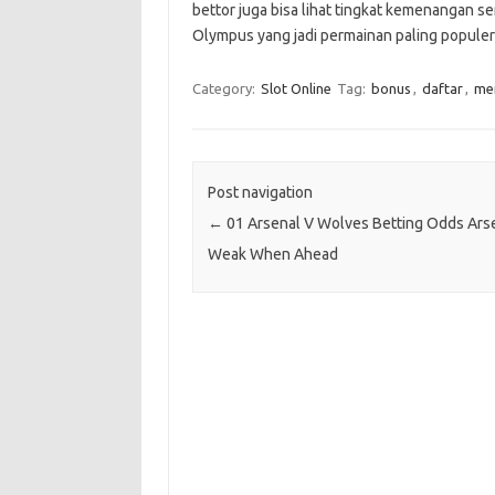
bettor juga bisa lihat tingkat kemenangan ser
Olympus yang jadi permainan paling populer 
Category:
Slot Online
Tag:
bonus
,
daftar
,
me
Post navigation
←
01 Arsenal V Wolves Betting Odds Ars
Weak When Ahead