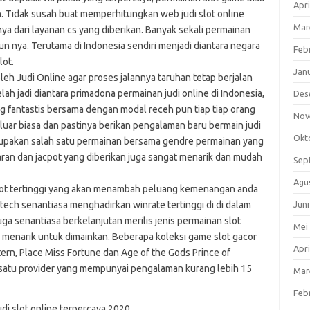
Apri
. Tidak susah buat memperhitungkan web judi slot online
Mar
inya dari layanan cs yang diberikan. Banyak sekali permainan
hun nya. Terutama di Indonesia sendiri menjadi diantara negara
Feb
lot.
Jan
oleh Judi Online agar proses jalannya taruhan tetap berjalan
lah jadi diantara primadona permainan judi online di Indonesia,
Des
g fantastis bersama dengan modal receh pun tiap tiap orang
Nov
ar biasa dan pastinya berikan pengalaman baru bermain judi
Okt
upakan salah satu permainan bersama gendre permainan yang
aran dan jacpot yang diberikan juga sangat menarik dan mudah
Sep
Agu
 slot tertinggi yang akan menambah peluang kemenangan anda
tech senantiasa menghadirkan winrate tertinggi di di dalam
Jun
juga senantiasa berkelanjutan merilis jenis permainan slot
Mei
g menarik untuk dimainkan. Beberapa koleksi game slot gacor
Apri
tern, Place Miss Fortune dan Age of the Gods Prince of
satu provider yang mempunyai pengalaman kurang lebih 15
Mar
Feb