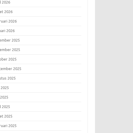
l 2026
et 2026
ruari 2026
uari 2026
ember 2025
ember 2025
ober 2025
tember 2025
stus 2025
i 2025
 2025
l 2025
et 2025
ruari 2025