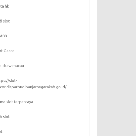
ta hk
di slot
ot88
ot Gacor
ve draw macau
tps://slot-
cor.disparbud.banjarnegarakab.go.id/
me slot terpercaya
di slot
ot