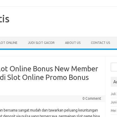
is
SLOT ONLINE
JUDI SLOT GACOR
ABOUT US
CONTACT US
Cari
Slot Online Bonus New Member
untu
di Slot Online Promo Bonus
A
Juli
0 Comment
Jun
jakan bersama sangat mudah dan tawarkan peluang keuntungan
Mei
ot deposit via pulsa yang terpercaya, permainan slot game bisa