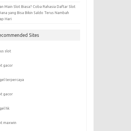
an Main Slot Biasa? Coba Rahasia Daftar Slot
 Dana yang Bisa Bikin Saldo Terus Nambah
ap Hari
ecommended Sites
tus slot
ot gacor
gel terpercaya
ot gacor
gel hk
ot maxwin