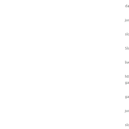
da
ju
sl
Sl
li
ht
ga
ga
ju
sl