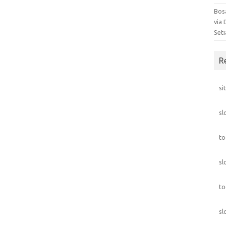
Bos
via
Seti
R
si
sl
to
sl
to
sl