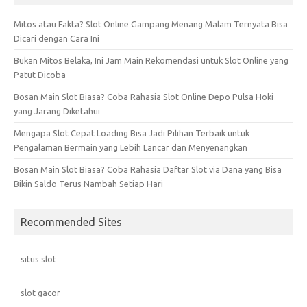
Mitos atau Fakta? Slot Online Gampang Menang Malam Ternyata Bisa
Dicari dengan Cara Ini
Bukan Mitos Belaka, Ini Jam Main Rekomendasi untuk Slot Online yang
Patut Dicoba
Bosan Main Slot Biasa? Coba Rahasia Slot Online Depo Pulsa Hoki
yang Jarang Diketahui
Mengapa Slot Cepat Loading Bisa Jadi Pilihan Terbaik untuk
Pengalaman Bermain yang Lebih Lancar dan Menyenangkan
Bosan Main Slot Biasa? Coba Rahasia Daftar Slot via Dana yang Bisa
Bikin Saldo Terus Nambah Setiap Hari
Recommended Sites
situs slot
slot gacor