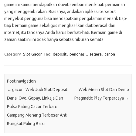
game ini kamu mendapatkan duwit sembari menikmati permainan
yang menggembirakan. Biasanya, andaikan aplikasi tersebut
menyebut pengguna bisa mendapatkan pengalaman menarik tiap-
tiap bermain game sekaligus menghasilkan duit berasal dari
internet, itu tandanya Anda harus berhati-hati. Bermain game di
zaman saat ini ini tidak hanya sebatas hiburan semata.
Category:
Slot Gacor
Tag:
deposit
,
penghasil
,
segera
,
tanpa
Post navigation
←
gacor : Web Judi Slot Deposit
Web Mesin Slot Dan Demo
Dana, Ovo, Gopay, Linkaja Dan
Pragmatic Play Terpercaya
→
Pulsa Paling Gacor Terbaru
Gampang Menang Terbesar Anti
Rungkat Paling Baru