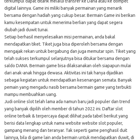
terkumpul dapat ditarik melalui transfer ke Dana atau ke dompet
digital lainnya. Game ini miliki banyak permainan yang menarik
bersama dengan hadiah yang cukup besar. Bermain Game ini berikan
kamu kesempatan untuk menerima berlian yang dapat segera
diubah jadi duwit tunai.
Setiap berhasil menyelesaikan misi permainan, anda bakal
mendapatkan tiket. Tiket juga bisa diperoleh bersama dengan
mengajak rekan untuk bergabung dan juga memutar spin. Tiket yang
telah sukses terkumpul selanjutnya bisa ditukar bersama dengan
saldo DANA. Bermain game bisa dilaksanakan oleh siapapun mulai
dari anak-anak hingga dewasa. Aktivitas ini tak hanya dijadikan
sebagai kegiatan untuk mendapatkan kesenangan semata. Banyak
pemain yang mengadu nasib bersama bermain game yang terbukti
mampu membuahkan uang.
Judi online slot telah lama ada namun baru jadi populer dan trend
yang banyak dipilih oleh member di tahun 2022 ini. Daftar slot
online terbaik & terpercaya dapat dilihat pada tabel berikut yang
berisi data lengkap untuk nama website website slot populer,
gampang menang dan teranyar. Tak seperti game penghasil duit
lainnya, bila di game lain anda bermain untuk mendapatkan duwit, di