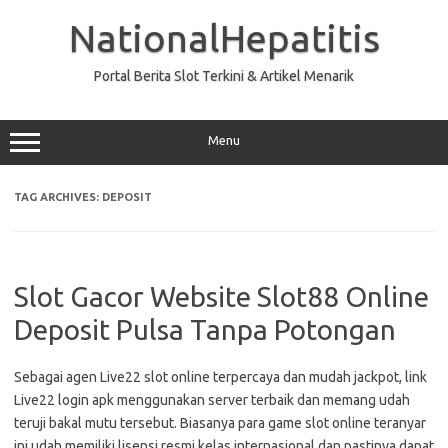
Skip
to
NationalHepatitis
content
Portal Berita Slot Terkini & Artikel Menarik
Menu
TAG ARCHIVES:
DEPOSIT
Slot Gacor Website Slot88 Online
Deposit Pulsa Tanpa Potongan
Sebagai agen Live22 slot online terpercaya dan mudah jackpot, link
Live22 login apk menggunakan server terbaik dan memang udah
teruji bakal mutu tersebut. Biasanya para game slot online teranyar
ini udah memiliki lisensi resmi kelas internasional dan pastinya dapat