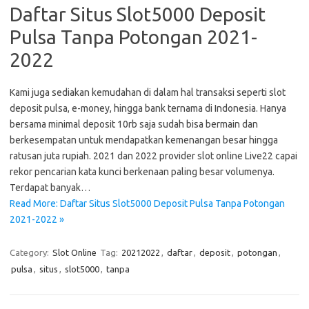
Daftar Situs Slot5000 Deposit
Pulsa Tanpa Potongan 2021-
2022
Kami juga sediakan kemudahan di dalam hal transaksi seperti slot
deposit pulsa, e-money, hingga bank ternama di Indonesia. Hanya
bersama minimal deposit 10rb saja sudah bisa bermain dan
berkesempatan untuk mendapatkan kemenangan besar hingga
ratusan juta rupiah. 2021 dan 2022 provider slot online Live22 capai
rekor pencarian kata kunci berkenaan paling besar volumenya.
Terdapat banyak…
Read More: Daftar Situs Slot5000 Deposit Pulsa Tanpa Potongan
2021-2022 »
Category:
Slot Online
Tag:
20212022
,
daftar
,
deposit
,
potongan
,
pulsa
,
situs
,
slot5000
,
tanpa