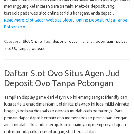
menanggung kelancaran para pemain. Metode deposit yang
tersedia pada web slot online terlalu beragam, anda dapat…
Read More: Slot Gacor Website Slot88 Online Deposit Pulsa Tanpa
Potongan »
Category:
Slot Online
Tag:
deposit
,
gacor
,
online
,
potongan
,
pulsa
,
slot88
,
tanpa
,
website
Daftar Slot Ovo Situs Agen Judi
Deposit Ovo Tanpa Potongan
Tampilan display game dari Play N Go ini emang sangat friendly dan
juga terlalu enak dimainkan. Selain itu, playngo ini juga miliki winrate
tinggi yang bisa didapatkan dengan mudah oleh pemainnya. Para
pemain dapat dapat bermain dan memenangkan permainan dengan
amat mudah. Jika anda merupakan pemain yang mempunyai tujuan
untuk mendapatkan keuntungan, slot berasal dari…