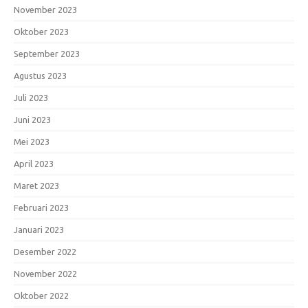
November 2023
Oktober 2023
September 2023
Agustus 2023
Juli 2023
Juni 2023
Mei 2023
April 2023
Maret 2023
Februari 2023
Januari 2023
Desember 2022
November 2022
Oktober 2022