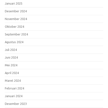
Januari 2025
Desember 2024
November 2024
Oktober 2024
September 2024
Agustus 2024
Juli 2024
Juni 2024
Mei 2024
April 2024
Maret 2024
Februari 2024
Januari 2024
Desember 2023