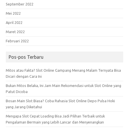
September 2022
Mei 2022
April 2022
Maret 2022
Februari 2022
Pos-pos Terbaru
Mitos atau Fakta? Slot Online Gampang Menang Malam Ternyata Bisa
Dicari dengan Cara Ini
Bukan Mitos Belaka, Ini Jam Main Rekomendasi untuk Slot Online yang
Patut Dicoba
Bosan Main Slot Biasa? Coba Rahasia Slot Online Depo Pulsa Hoki
yang Jarang Diketahui
Mengapa Slot Cepat Loading Bisa Jadi Pilihan Terbaik untuk
Pengalaman Bermain yang Lebih Lancar dan Menyenangkan