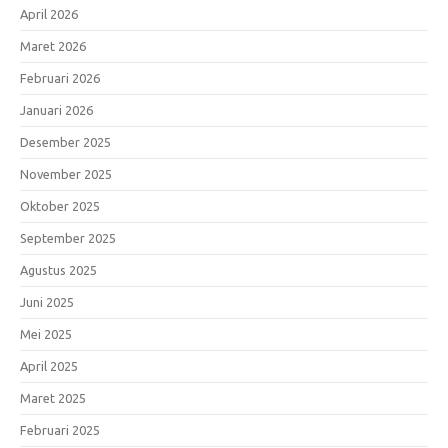
April 2026
Maret 2026
Februari 2026
Januari 2026
Desember 2025
November 2025
Oktober 2025
September 2025
Agustus 2025
Juni 2025
Mei 2025
April 2025
Maret 2025
Februari 2025