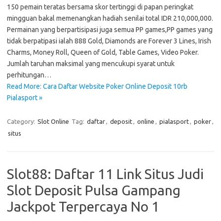
150 pemain teratas bersama skor tertinggi di papan peringkat
mingguan bakal memenangkan hadiah senilai total IDR 210,000,000.
Permainan yang berpartisipasi juga semua PP games,PP games yang
tidak berpatipasi ialah 888 Gold, Diamonds are Forever 3 Lines, Irish
Charms, Money Roll, Queen of Gold, Table Games, Video Poker.
Jumlah taruhan maksimal yang mencukupi syarat untuk
perhitungan…
Read More: Cara Daftar Website Poker Online Deposit 10rb
Pialasport »
Category:
Slot Online
Tag:
daftar
,
deposit
,
online
,
pialasport
,
poker
,
situs
Slot88: Daftar 11 Link Situs Judi
Slot Deposit Pulsa Gampang
Jackpot Terpercaya No 1