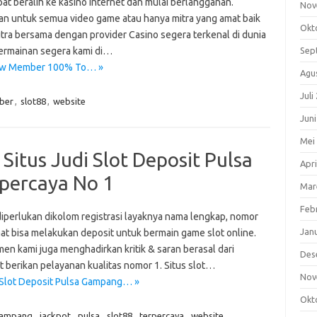
at beralih ke kasino internet dan mulai berlangganan.
Nov
kan untuk semua video game atau hanya mitra yang amat baik
Okt
tra bersama dengan provider Casino segera terkenal di dunia
permainan segera kami di…
Sep
 New Member 100% To… »
Agu
Juli
ber
,
slot88
,
website
Jun
Mei
 Situs Judi Slot Deposit Pulsa
Apri
percaya No 1
Mar
Feb
iperlukan dikolom registrasi layaknya nama lengkap, nomor
Jan
t bisa melakukan deposit untuk bermain game slot online.
n kami juga menghadirkan kritik & saran berasal dari
Des
 berikan pelayanan kualitas nomor 1. Situs slot…
Nov
i Slot Deposit Pulsa Gampang… »
Okt
ampang
,
jackpot
,
pulsa
,
slot88
,
terpercaya
,
website