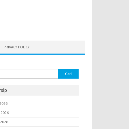
PRIVACY POLICY
k:
rsip
 2026
i 2026
 2026