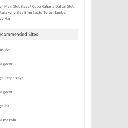
an Main Slot Biasa? Coba Rahasia Daftar Slot
 Dana yang Bisa Bikin Saldo Terus Nambah
ap Hari
ecommended Sites
tus slot
ot gacor
gel terpercaya
ot gacor
gel hk
ot maxwin