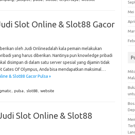
Sep
Mei
Apri
udi Slot Online & Slot88 Gacor
Mar
Feb
berikan oleh Judi Onlineadalah kala pemain melakukan
pribadi yang harus diberikan. Nantinya pun knowledge pribadi
P
l disimpan di dalam satu server spesial yang dijamin tidak
lot Gates Of Olympus, Anda bisa mendapatkan maksimal…
Mit
line & Slot88 Gacor Pulsa »
Mal
Buk
gmatic
,
pulsa
,
slot88
,
website
unt
Bos
Dep
Judi Slot Online & Slot88
Men
Ter
Lan