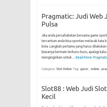
Pragmatic: Judi Web J
Pulsa
Jika anda persahabatan bersama game sportsbo
tercantum anda bisa spontan melacak kata k
bola. Langkah pertama yang harus dilakukan
biasanya bermain terburu-buru, apalagi ka
menginginkan untuk…
Read More: Pragmatic
Category:
Slot Online
Tag:
gacor
,
online
,
pra
Slot88 : Web Judi Sl
Kecil