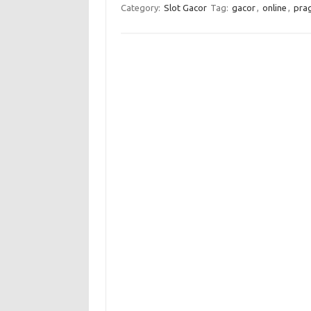
Category:
Slot Gacor
Tag:
gacor
,
online
,
pra