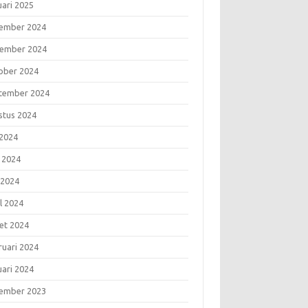
uari 2025
ember 2024
ember 2024
ober 2024
tember 2024
stus 2024
 2024
i 2024
 2024
l 2024
et 2024
ruari 2024
uari 2024
ember 2023