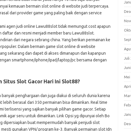
Jan
yai kemauan bermain slot online di website judi terpercaya.
Des
rasal dari provider game yang paling baik dengan service
Nov
kami agen judi online Lawu88slot tidak memungut cost apapun
Okt
n daftar dan resmi menjadi member baru Lawu88slot.
endirian dari negara sebrang china. Yang berikan permainan ke
Sep
 terpopuler. Dalam bermain game slot online di website
Agu
ang sekarang dan dapet di akses dimanapun dan kapanpun
Juli
dengan smartphone/iphone/ipad/laptop/pc bersama dengan
Jun
Mei
itus Slot Gacor Hari Ini Slot88?
Apri
 banyak penghargaan dan juga diakui di seluruh dunia karena
Mar
 lebih berasal dari 350 permainan bisa dimainkan. Real time
Feb
i terlisensi yang sajikan banyak pilihan game gacor. Setiap
Jan
iamik agar seru untuk dimainkan. Link Opsi yg dipunyai oleh Bo
k yg dipersiapkan buat mempermudah banyak penjudi slot
Des
a mesti gunakan VPN/ program ke-3. Banyak permainan slot Idn