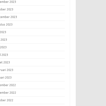
ember 2023
ober 2023
tember 2023
stus 2023
 2023
i 2023
 2023
l 2023
et 2023
ruari 2023
uari 2023
ember 2022
ember 2022
ober 2022