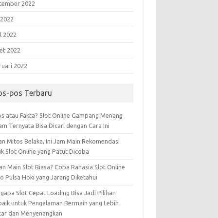
tember 2022
 2022
l 2022
et 2022
ruari 2022
os-pos Terbaru
os atau Fakta? Slot Online Gampang Menang
am Ternyata Bisa Dicari dengan Cara Ini
an Mitos Belaka, Ini Jam Main Rekomendasi
uk Slot Online yang Patut Dicoba
an Main Slot Biasa? Coba Rahasia Slot Online
o Pulsa Hoki yang Jarang Diketahui
gapa Slot Cepat Loading Bisa Jadi Pilihan
baik untuk Pengalaman Bermain yang Lebih
car dan Menyenangkan