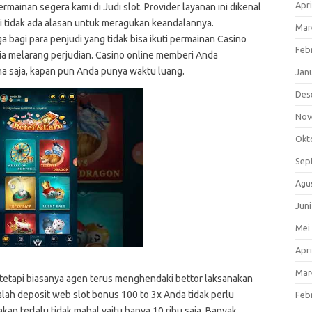
Apri
rmainan segera kami di Judi slot. Provider layanan ini dikenal
adi tidak ada alasan untuk meragukan keandalannya.
Mar
 bagi para penjudi yang tidak bisa ikuti permainan Casino
Feb
sia melarang perjudian. Casino online memberi Anda
na saja, kapan pun Anda punya waktu luang.
Jan
Des
Nov
Okt
Sep
Agu
Jun
Mei
Apri
Mar
tetapi biasanya agen terus menghendaki bettor laksanakan
lah deposit web slot bonus 100 to 3x Anda tidak perlu
Feb
an terlalu tidak mahal yaitu hanya 10 ribu saja. Banyak