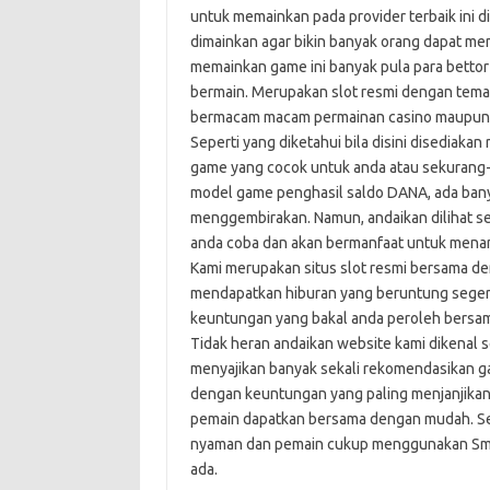
untuk memainkan pada provider terbaik ini 
dimainkan agar bikin banyak orang dapat m
memainkan game ini banyak pula para bettor
bermain. Merupakan slot resmi dengan tema 
bermacam macam permainan casino maupun 
Seperti yang diketahui bila disini disediakan
game yang cocok untuk anda atau sekurang-
model game penghasil saldo DANA, ada ban
menggembirakan. Namun, andaikan dilihat s
anda coba dan akan bermanfaat untuk mena
Kami merupakan situs slot resmi bersama 
mendapatkan hiburan yang beruntung segera 
keuntungan yang bakal anda peroleh bersama
Tidak heran andaikan website kami dikenal 
menyajikan banyak sekali rekomendasikan 
dengan keuntungan yang paling menjanjika
pemain dapatkan bersama dengan mudah. Se
nyaman dan pemain cukup menggunakan Smart
ada.