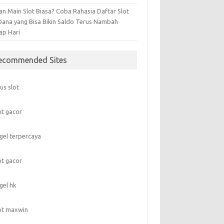
an Main Slot Biasa? Coba Rahasia Daftar Slot
 Dana yang Bisa Bikin Saldo Terus Nambah
ap Hari
ecommended Sites
tus slot
ot gacor
gel terpercaya
ot gacor
gel hk
ot maxwin