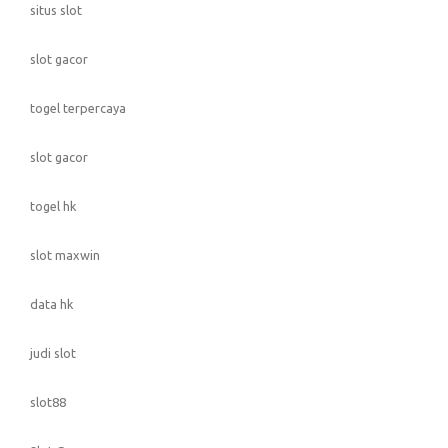
situs slot
slot gacor
togel terpercaya
slot gacor
togel hk
slot maxwin
data hk
judi slot
slot88