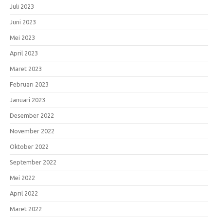
Juli 2023
Juni 2023
Mei 2023
April 2023
Maret 2023
Februari 2023
Januari 2023
Desember 2022
November 2022
Oktober 2022
September 2022
Mei 2022
April 2022
Maret 2022