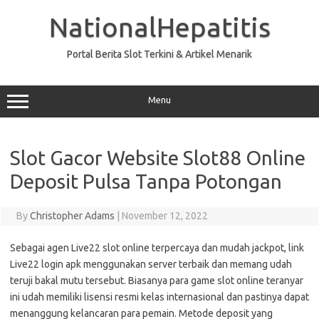
Skip
to
NationalHepatitis
content
Portal Berita Slot Terkini & Artikel Menarik
Menu
Slot Gacor Website Slot88 Online
Deposit Pulsa Tanpa Potongan
By
Christopher Adams
|
November 12, 2022
Sebagai agen Live22 slot online terpercaya dan mudah jackpot, link
Live22 login apk menggunakan server terbaik dan memang udah
teruji bakal mutu tersebut. Biasanya para game slot online teranyar
ini udah memiliki lisensi resmi kelas internasional dan pastinya dapat
menanggung kelancaran para pemain. Metode deposit yang