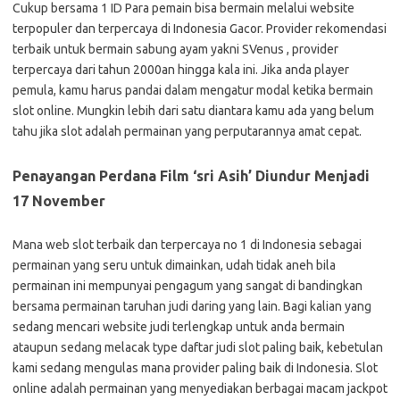
Cukup bersama 1 ID Para pemain bisa bermain melalui website
terpopuler dan terpercaya di Indonesia Gacor. Provider rekomendasi
terbaik untuk bermain sabung ayam yakni SVenus , provider
terpercaya dari tahun 2000an hingga kala ini. Jika anda player
pemula, kamu harus pandai dalam mengatur modal ketika bermain
slot online. Mungkin lebih dari satu diantara kamu ada yang belum
tahu jika slot adalah permainan yang perputarannya amat cepat.
Penayangan Perdana Film ‘sri Asih’ Diundur Menjadi
17 November
Mana web slot terbaik dan terpercaya no 1 di Indonesia sebagai
permainan yang seru untuk dimainkan, udah tidak aneh bila
permainan ini mempunyai pengagum yang sangat di bandingkan
bersama permainan taruhan judi daring yang lain. Bagi kalian yang
sedang mencari website judi terlengkap untuk anda bermain
ataupun sedang melacak type daftar judi slot paling baik, kebetulan
kami sedang mengulas mana provider paling baik di Indonesia. Slot
online adalah permainan yang menyediakan berbagai macam jackpot