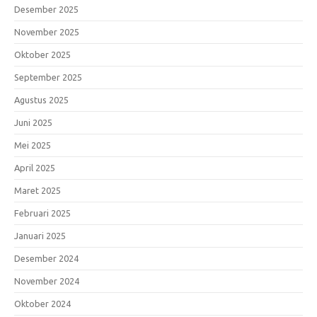
Desember 2025
November 2025
Oktober 2025
September 2025
Agustus 2025
Juni 2025
Mei 2025
April 2025
Maret 2025
Februari 2025
Januari 2025
Desember 2024
November 2024
Oktober 2024