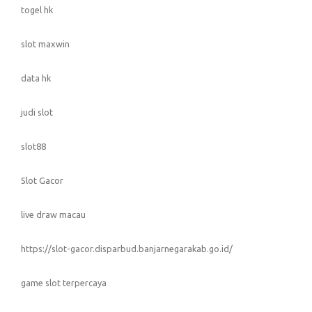
togel hk
slot maxwin
data hk
judi slot
slot88
Slot Gacor
live draw macau
https://slot-gacor.disparbud.banjarnegarakab.go.id/
game slot terpercaya