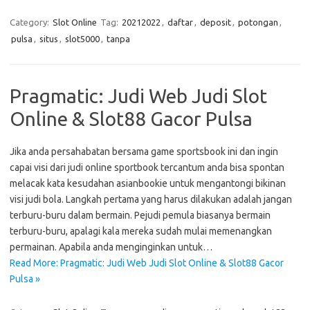
Category:
Slot Online
Tag:
20212022
,
daftar
,
deposit
,
potongan
,
pulsa
,
situs
,
slot5000
,
tanpa
Pragmatic: Judi Web Judi Slot
Online & Slot88 Gacor Pulsa
Jika anda persahabatan bersama game sportsbook ini dan ingin
capai visi dari judi online sportbook tercantum anda bisa spontan
melacak kata kesudahan asianbookie untuk mengantongi bikinan
visi judi bola. Langkah pertama yang harus dilakukan adalah jangan
terburu-buru dalam bermain. Pejudi pemula biasanya bermain
terburu-buru, apalagi kala mereka sudah mulai memenangkan
permainan. Apabila anda menginginkan untuk…
Read More: Pragmatic: Judi Web Judi Slot Online & Slot88 Gacor
Pulsa »