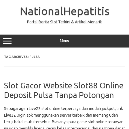
Skip
to
NationalHepatitis
content
Portal Berita Slot Terkini & Artikel Menarik
Menu
TAG ARCHIVES:
PULSA
Slot Gacor Website Slot88 Online
Deposit Pulsa Tanpa Potongan
Sebagai agen Live22 slot online terpercaya dan mudah jackpot, link
Live22 login apk menggunakan server terbaik dan memang udah
teruji bakal mutu tersebut. Biasanya para game slot online teranyar
ini udah memiliki lisensi resmi kelas internasional dan pastinya dapat