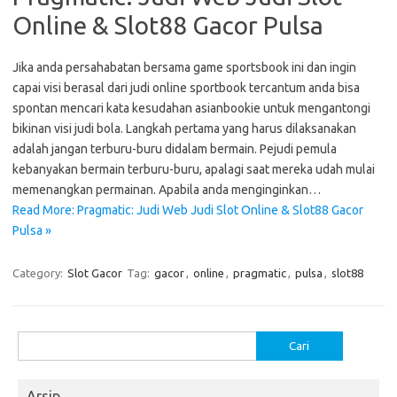
Online & Slot88 Gacor Pulsa
Jika anda persahabatan bersama game sportsbook ini dan ingin
capai visi berasal dari judi online sportbook tercantum anda bisa
spontan mencari kata kesudahan asianbookie untuk mengantongi
bikinan visi judi bola. Langkah pertama yang harus dilaksanakan
adalah jangan terburu-buru didalam bermain. Pejudi pemula
kebanyakan bermain terburu-buru, apalagi saat mereka udah mulai
memenangkan permainan. Apabila anda menginginkan…
Read More: Pragmatic: Judi Web Judi Slot Online & Slot88 Gacor
Pulsa »
Category:
Slot Gacor
Tag:
gacor
,
online
,
pragmatic
,
pulsa
,
slot88
Cari
untuk:
Arsip