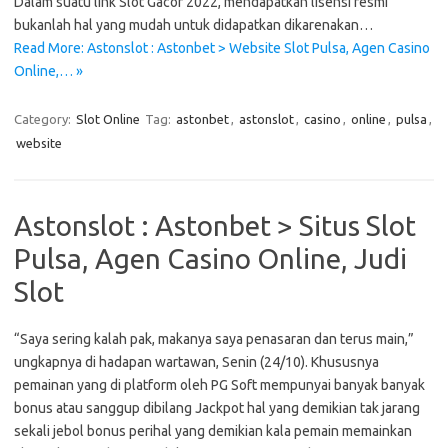
Dalam suatu link Slot Gacor 2022, mendapatkan lisensi resmi
bukanlah hal yang mudah untuk didapatkan dikarenakan…
Read More: Astonslot : Astonbet > Website Slot Pulsa, Agen Casino
Online,… »
Category:
Slot Online
Tag:
astonbet
,
astonslot
,
casino
,
online
,
pulsa
,
website
Astonslot : Astonbet > Situs Slot
Pulsa, Agen Casino Online, Judi
Slot
“Saya sering kalah pak, makanya saya penasaran dan terus main,”
ungkapnya di hadapan wartawan, Senin (24/10). Khususnya
pemainan yang di platform oleh PG Soft mempunyai banyak banyak
bonus atau sanggup dibilang Jackpot hal yang demikian tak jarang
sekali jebol bonus perihal yang demikian kala pemain memainkan