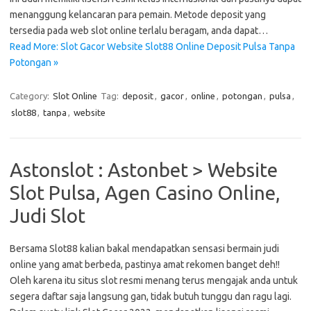
menanggung kelancaran para pemain. Metode deposit yang
tersedia pada web slot online terlalu beragam, anda dapat…
Read More: Slot Gacor Website Slot88 Online Deposit Pulsa Tanpa
Potongan »
Category:
Slot Online
Tag:
deposit
,
gacor
,
online
,
potongan
,
pulsa
,
slot88
,
tanpa
,
website
Astonslot : Astonbet > Website
Slot Pulsa, Agen Casino Online,
Judi Slot
Bersama Slot88 kalian bakal mendapatkan sensasi bermain judi
online yang amat berbeda, pastinya amat rekomen banget deh!!
Oleh karena itu situs slot resmi menang terus mengajak anda untuk
segera daftar saja langsung gan, tidak butuh tunggu dan ragu lagi.