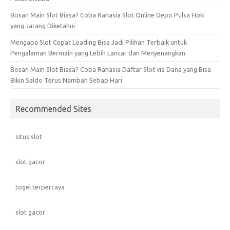
Bosan Main Slot Biasa? Coba Rahasia Slot Online Depo Pulsa Hoki
yang Jarang Diketahui
Mengapa Slot Cepat Loading Bisa Jadi Pilihan Terbaik untuk
Pengalaman Bermain yang Lebih Lancar dan Menyenangkan
Bosan Main Slot Biasa? Coba Rahasia Daftar Slot via Dana yang Bisa
Bikin Saldo Terus Nambah Setiap Hari
Recommended Sites
situs slot
slot gacor
togel terpercaya
slot gacor