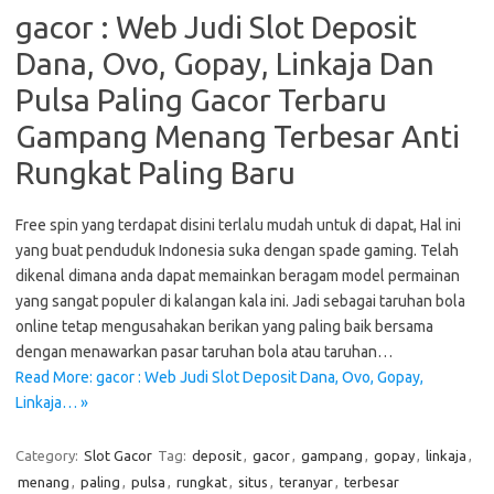
gacor : Web Judi Slot Deposit
Dana, Ovo, Gopay, Linkaja Dan
Pulsa Paling Gacor Terbaru
Gampang Menang Terbesar Anti
Rungkat Paling Baru
Free spin yang terdapat disini terlalu mudah untuk di dapat, Hal ini
yang buat penduduk Indonesia suka dengan spade gaming. Telah
dikenal dimana anda dapat memainkan beragam model permainan
yang sangat populer di kalangan kala ini. Jadi sebagai taruhan bola
online tetap mengusahakan berikan yang paling baik bersama
dengan menawarkan pasar taruhan bola atau taruhan…
Read More: gacor : Web Judi Slot Deposit Dana, Ovo, Gopay,
Linkaja… »
Category:
Slot Gacor
Tag:
deposit
,
gacor
,
gampang
,
gopay
,
linkaja
,
menang
,
paling
,
pulsa
,
rungkat
,
situs
,
teranyar
,
terbesar