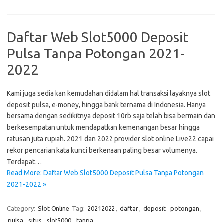
Daftar Web Slot5000 Deposit
Pulsa Tanpa Potongan 2021-
2022
Kami juga sedia kan kemudahan didalam hal transaksi layaknya slot
deposit pulsa, e-money, hingga bank ternama di Indonesia. Hanya
bersama dengan sedikitnya deposit 10rb saja telah bisa bermain dan
berkesempatan untuk mendapatkan kemenangan besar hingga
ratusan juta rupiah. 2021 dan 2022 provider slot online Live22 capai
rekor pencarian kata kunci berkenaan paling besar volumenya.
Terdapat…
Read More: Daftar Web Slot5000 Deposit Pulsa Tanpa Potongan
2021-2022 »
Category:
Slot Online
Tag:
20212022
,
daftar
,
deposit
,
potongan
,
pulsa
,
situs
,
slot5000
,
tanpa