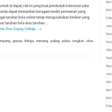
Apri
 untuk di dapat, Hal ini yang buat penduduk Indonesia suka
Mar
a anda dapat memainkan beragam model permainan yang
ebagai taruhan bola online tetap mengusahakan berikan yang
Feb
ar taruhan bola atau taruhan…
Jan
na, Ovo, Gopay, Linkaja… »
Des
ampang
,
gopay
,
linkaja
,
menang
,
paling
,
pulsa
,
rungkat
,
situs
,
Nov
Okt
Sep
Agu
Jun
Mei
Apri
Mar
Feb