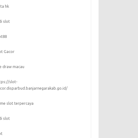
ta hk
di slot
ot88
ot Gacor
ve draw macau
tps://slot-
cor.disparbud.banjarnegarakab.go.id/
me slot terpercaya
di slot
ot