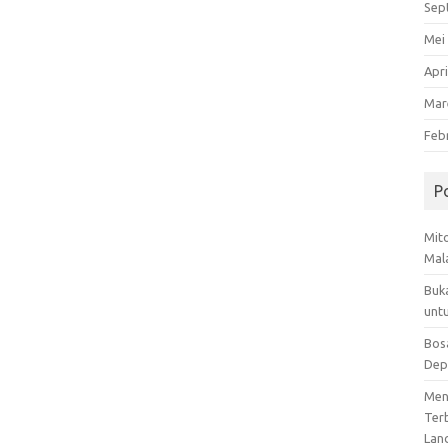
Sep
Mei
Apri
Mar
Feb
P
Mit
Mal
Buk
unt
Bos
Dep
Men
Ter
Lan