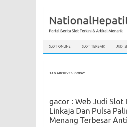
Skip
to
content
NationalHepatit
Portal Berita Slot Terkini & Artikel Menarik
SLOT ONLINE
SLOT TERBAIK
JUDI 
TAG ARCHIVES:
GOPAY
gacor : Web Judi Slot
Linkaja Dan Pulsa Pa
Menang Terbesar Anti