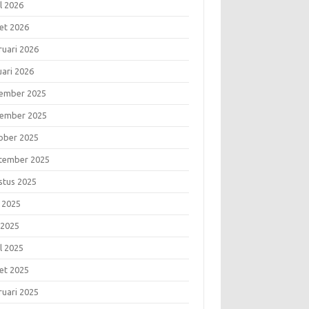
l 2026
et 2026
ruari 2026
uari 2026
ember 2025
ember 2025
ober 2025
tember 2025
stus 2025
i 2025
 2025
l 2025
et 2025
ruari 2025