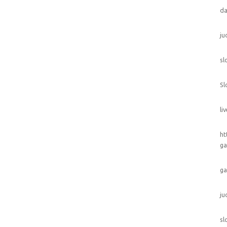
da
ju
sl
Sl
li
ht
ga
ga
ju
sl