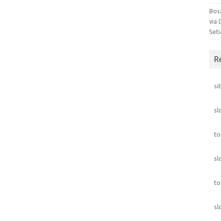
Bos
via
Seti
R
si
sl
to
sl
to
sl