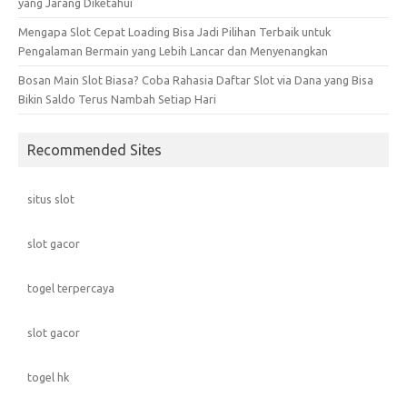
yang Jarang Diketahui
Mengapa Slot Cepat Loading Bisa Jadi Pilihan Terbaik untuk
Pengalaman Bermain yang Lebih Lancar dan Menyenangkan
Bosan Main Slot Biasa? Coba Rahasia Daftar Slot via Dana yang Bisa
Bikin Saldo Terus Nambah Setiap Hari
Recommended Sites
situs slot
slot gacor
togel terpercaya
slot gacor
togel hk