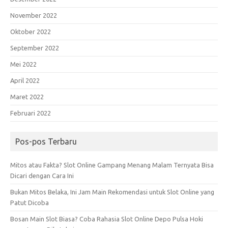
November 2022
Oktober 2022
September 2022
Mei 2022
April 2022
Maret 2022
Februari 2022
Pos-pos Terbaru
Mitos atau Fakta? Slot Online Gampang Menang Malam Ternyata Bisa
Dicari dengan Cara Ini
Bukan Mitos Belaka, Ini Jam Main Rekomendasi untuk Slot Online yang
Patut Dicoba
Bosan Main Slot Biasa? Coba Rahasia Slot Online Depo Pulsa Hoki