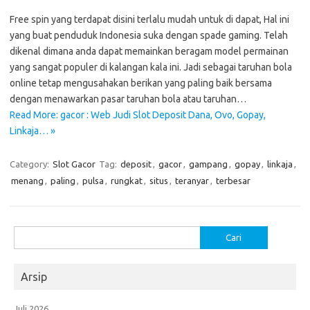
Free spin yang terdapat disini terlalu mudah untuk di dapat, Hal ini
yang buat penduduk Indonesia suka dengan spade gaming. Telah
dikenal dimana anda dapat memainkan beragam model permainan
yang sangat populer di kalangan kala ini. Jadi sebagai taruhan bola
online tetap mengusahakan berikan yang paling baik bersama
dengan menawarkan pasar taruhan bola atau taruhan…
Read More: gacor : Web Judi Slot Deposit Dana, Ovo, Gopay,
Linkaja… »
Category:
Slot Gacor
Tag:
deposit
,
gacor
,
gampang
,
gopay
,
linkaja
,
menang
,
paling
,
pulsa
,
rungkat
,
situs
,
teranyar
,
terbesar
Cari
untuk:
Arsip
Juli 2026