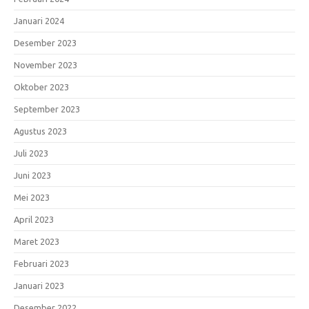
Januari 2024
Desember 2023
November 2023
Oktober 2023
September 2023
Agustus 2023
Juli 2023
Juni 2023
Mei 2023
April 2023
Maret 2023
Februari 2023
Januari 2023
Desember 2022