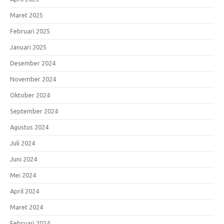
Maret 2025
Februari 2025
Januari 2025
Desember 2024
November 2024
Oktober 2024
September 2024
Agustus 2024
Juli 2024
Juni 2024
Mei 2024
April 2024
Maret 2024
Februari 2024