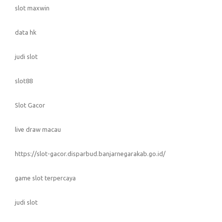
slot maxwin
data hk
judi slot
slot88
Slot Gacor
live draw macau
https://slot-gacor.disparbud.banjarnegarakab.go.id/
game slot terpercaya
judi slot