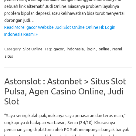
sebuah link alternatif Judi Online. Biasanya problem layaknya
problem bipolar, depresi, atau kekhawatiran bisa turut menyertai
dorongan judi…
Read More: gacor Website Judi Slot Online Online Hk Login
Indonesia Resmi »
Category:
Slot Online
Tag:
gacor
,
indonesia
,
login
,
online
,
resmi
,
situs
Astonslot : Astonbet > Situs Slot
Pulsa, Agen Casino Online, Judi
Slot
“Saya sering kalah pak, makanya saya penasaran dan terus main,”
ungkapnya di hadapan wartawan, Senin (24/10). Khususnya
pemainan yang di platform oleh PG Soft mempunyai banyak banyak