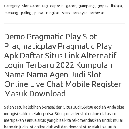
Category:
Slot Gacor
Tag:
deposit
,
gacor
,
gampang
,
gopay
,
linkaja
,
menang
,
paling
,
pulsa
,
rungkat
,
situs
,
teranyar
,
terbesar
Demo Pragmatic Play Slot
Pragmaticplay Pragmatic Play
Apk Daftar Situs Link Alternatif
Login Terbaru 2022 Kumpulan
Nama Nama Agen Judi Slot
Online Live Chat Mobile Register
Masuk Download
Salah satu kelebihan berasal dari Situs Judi Slot88 adalah Anda bisa
mengisi saldo melalui pulsa. Situs provider slot online diatas ini
merupakan semua situs yang bisa kita rekomendasikan untuk mulai
bermain judi slot online duit asli dan demo slot. Melalui seluruh