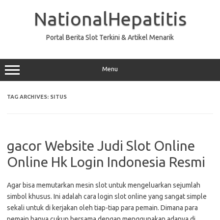
Skip
to
NationalHepatitis
content
Portal Berita Slot Terkini & Artikel Menarik
Menu
TAG ARCHIVES:
SITUS
gacor Website Judi Slot Online
Online Hk Login Indonesia Resmi
Agar bisa memutarkan mesin slot untuk mengeluarkan sejumlah
simbol khusus. Ini adalah cara login slot online yang sangat simple
sekali untuk di kerjakan oleh tiap-tiap para pemain. Dimana para
pemain hanya cukup bersama dengan menggunakan adanya di