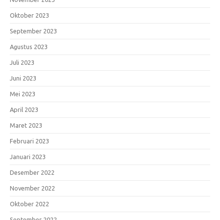
Oktober 2023
September 2023
Agustus 2023
Juli 2023
Juni 2023
Mei 2023
April 2023
Maret 2023
Februari 2023
Januari 2023
Desember 2022
November 2022
Oktober 2022
September 2022