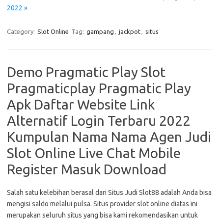
2022 »
Category:
Slot Online
Tag:
gampang
,
jackpot
,
situs
Demo Pragmatic Play Slot
Pragmaticplay Pragmatic Play
Apk Daftar Website Link
Alternatif Login Terbaru 2022
Kumpulan Nama Nama Agen Judi
Slot Online Live Chat Mobile
Register Masuk Download
Salah satu kelebihan berasal dari Situs Judi Slot88 adalah Anda bisa
mengisi saldo melalui pulsa. Situs provider slot online diatas ini
merupakan seluruh situs yang bisa kami rekomendasikan untuk