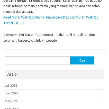
bersama dengan informasi pada lisensi. Kalah adalah mutlak tidak-
tidak sebagai pemain pertama yang memasuki pot. Ada dan telah
nampak dua alasan…
Read More: Web Qq Online Terpercaya Deposit Murah Web Qq
Terbaru &… »
Category:
Slot Gacor
Tag:
deposit
,
mahal
,
online
,
paling
,
situs
,
teranyar
,
terpercaya
,
tidak
,
website
Cari
untuk:
Arsip
Juli 2026
Juni 2026
Mei 2026
April 2026