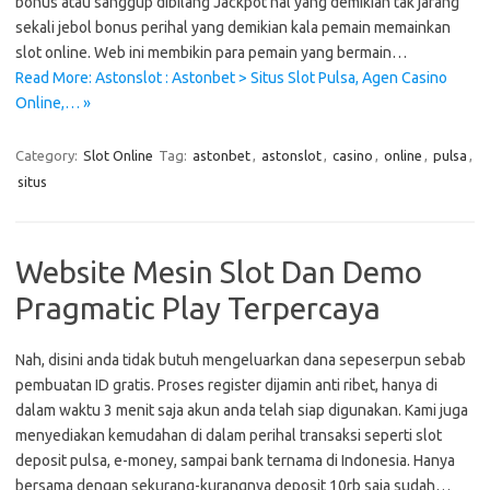
bonus atau sanggup dibilang Jackpot hal yang demikian tak jarang
sekali jebol bonus perihal yang demikian kala pemain memainkan
slot online. Web ini membikin para pemain yang bermain…
Read More: Astonslot : Astonbet > Situs Slot Pulsa, Agen Casino
Online,… »
Category:
Slot Online
Tag:
astonbet
,
astonslot
,
casino
,
online
,
pulsa
,
situs
Website Mesin Slot Dan Demo
Pragmatic Play Terpercaya
Nah, disini anda tidak butuh mengeluarkan dana sepeserpun sebab
pembuatan ID gratis. Proses register dijamin anti ribet, hanya di
dalam waktu 3 menit saja akun anda telah siap digunakan. Kami juga
menyediakan kemudahan di dalam perihal transaksi seperti slot
deposit pulsa, e-money, sampai bank ternama di Indonesia. Hanya
bersama dengan sekurang-kurangnya deposit 10rb saja sudah…