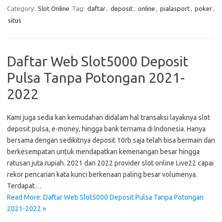
Category:
Slot Online
Tag:
daftar
,
deposit
,
online
,
pialasport
,
poker
,
situs
Daftar Web Slot5000 Deposit
Pulsa Tanpa Potongan 2021-
2022
Kami juga sedia kan kemudahan didalam hal transaksi layaknya slot
deposit pulsa, e-money, hingga bank ternama di Indonesia. Hanya
bersama dengan sedikitnya deposit 10rb saja telah bisa bermain dan
berkesempatan untuk mendapatkan kemenangan besar hingga
ratusan juta rupiah. 2021 dan 2022 provider slot online Live22 capai
rekor pencarian kata kunci berkenaan paling besar volumenya.
Terdapat…
Read More: Daftar Web Slot5000 Deposit Pulsa Tanpa Potongan
2021-2022 »