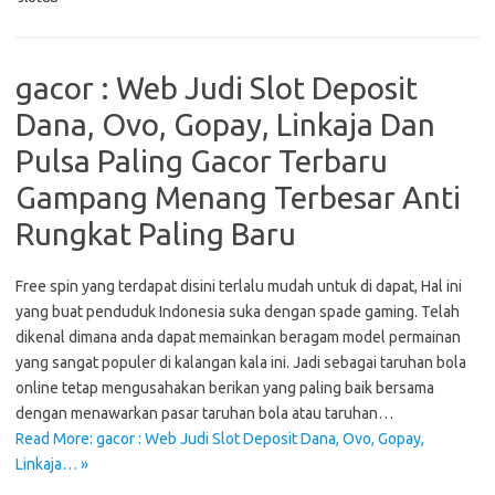
gacor : Web Judi Slot Deposit
Dana, Ovo, Gopay, Linkaja Dan
Pulsa Paling Gacor Terbaru
Gampang Menang Terbesar Anti
Rungkat Paling Baru
Free spin yang terdapat disini terlalu mudah untuk di dapat, Hal ini
yang buat penduduk Indonesia suka dengan spade gaming. Telah
dikenal dimana anda dapat memainkan beragam model permainan
yang sangat populer di kalangan kala ini. Jadi sebagai taruhan bola
online tetap mengusahakan berikan yang paling baik bersama
dengan menawarkan pasar taruhan bola atau taruhan…
Read More: gacor : Web Judi Slot Deposit Dana, Ovo, Gopay,
Linkaja… »