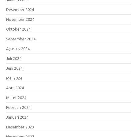
Desember 2024
November 2024
Oktober 2024
September 2024
Agustus 2024
Juli 2024
Juni 2024
Mei 2024
April 2024
Maret 2024
Februari 2024
Januari 2024
Desember 2023
November 2023