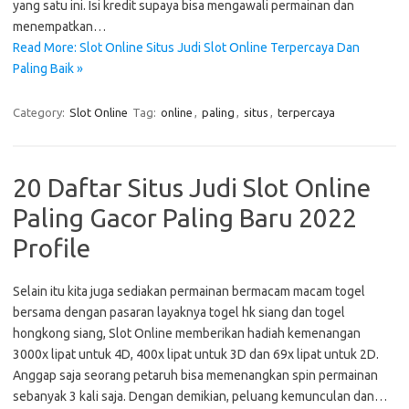
yang satu ini. Isi kredit supaya bisa mengawali permainan dan
menempatkan…
Read More: Slot Online Situs Judi Slot Online Terpercaya Dan
Paling Baik »
Category:
Slot Online
Tag:
online
,
paling
,
situs
,
terpercaya
20 Daftar Situs Judi Slot Online
Paling Gacor Paling Baru 2022
Profile
Selain itu kita juga sediakan permainan bermacam macam togel
bersama dengan pasaran layaknya togel hk siang dan togel
hongkong siang, Slot Online memberikan hadiah kemenangan
3000x lipat untuk 4D, 400x lipat untuk 3D dan 69x lipat untuk 2D.
Anggap saja seorang petaruh bisa memenangkan spin permainan
sebanyak 3 kali saja. Dengan demikian, peluang kemunculan dan…