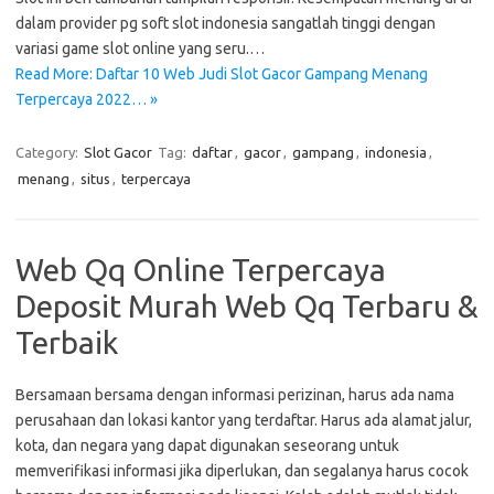
dalam provider pg soft slot indonesia sangatlah tinggi dengan
variasi game slot online yang seru.…
Read More: Daftar 10 Web Judi Slot Gacor Gampang Menang
Terpercaya 2022… »
Category:
Slot Gacor
Tag:
daftar
,
gacor
,
gampang
,
indonesia
,
menang
,
situs
,
terpercaya
Web Qq Online Terpercaya
Deposit Murah Web Qq Terbaru &
Terbaik
Bersamaan bersama dengan informasi perizinan, harus ada nama
perusahaan dan lokasi kantor yang terdaftar. Harus ada alamat jalur,
kota, dan negara yang dapat digunakan seseorang untuk
memverifikasi informasi jika diperlukan, dan segalanya harus cocok