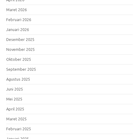
Maret 2026
Februari 2026
Januari 2026
Desember 2025
November 2025
Oktober 2025
September 2025
Agustus 2025
Juni 2025
Mei 2025
April 2025
Maret 2025
Februari 2025
Januari 2025