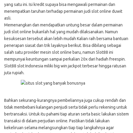
yang satu ini. Isi kredit supaya bisa mengawali permainan dan
menempatkan taruhan terhadap permainan judi slot online duwit
asli.
Memenangkan dan mendapatkan untung besar dalam permainan
judi slot online bukanlah hal yang mudah dilaksanakan. Namun
kesuksesan tersebut akan lebih mudah Kalian raih bersama bantuan
penerapan siasat dan trik layaknya berikut. Bisa dibilang sebagai
salah satu provider mesin slot online baru, namun Slot88 ini
mempunyai keuntungan sampai perkalian 20x dari hadiah freespin.
Slot88 slot Indonesia miliki big win jackpot terbesar hingga ratusan
juta rupiah.
Bahkan sekurang-kurangnya pembeliannya juga cukup rendah dan
tidak membebani kalangan penjudi serta tidak perlu rekening untuk
bertransaksi. Untuk itu pahami tiap aturan serta basic lakukan sistem
transaksi di dalam perjudian online. Pastikan tidak lakukan
kekeliruan selama melangsungkan tiap tiap langkahnya agar