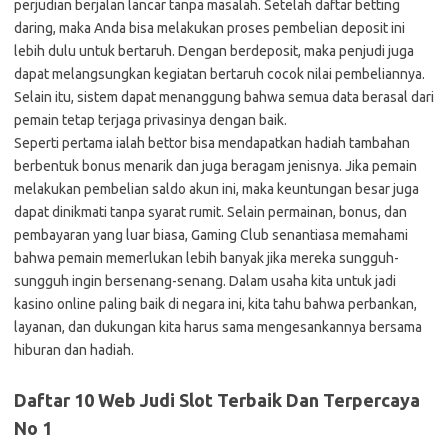
perjudian berjalan lancar tanpa masalah. Setelah daftar betting
daring, maka Anda bisa melakukan proses pembelian deposit ini
lebih dulu untuk bertaruh. Dengan berdeposit, maka penjudi juga
dapat melangsungkan kegiatan bertaruh cocok nilai pembeliannya.
Selain itu, sistem dapat menanggung bahwa semua data berasal dari
pemain tetap terjaga privasinya dengan baik.
Seperti pertama ialah bettor bisa mendapatkan hadiah tambahan
berbentuk bonus menarik dan juga beragam jenisnya. Jika pemain
melakukan pembelian saldo akun ini, maka keuntungan besar juga
dapat dinikmati tanpa syarat rumit. Selain permainan, bonus, dan
pembayaran yang luar biasa, Gaming Club senantiasa memahami
bahwa pemain memerlukan lebih banyak jika mereka sungguh-
sungguh ingin bersenang-senang. Dalam usaha kita untuk jadi
kasino online paling baik di negara ini, kita tahu bahwa perbankan,
layanan, dan dukungan kita harus sama mengesankannya bersama
hiburan dan hadiah.
Daftar 10 Web Judi Slot Terbaik Dan Terpercaya
No 1