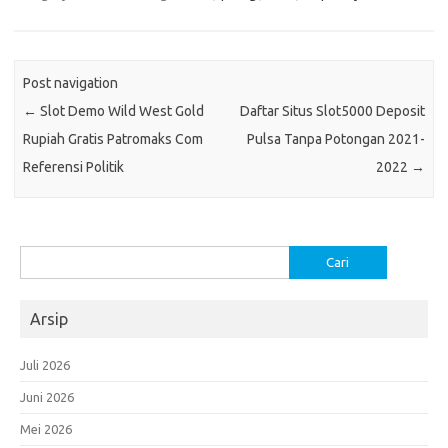
Post navigation
←
Slot Demo Wild West Gold
Daftar Situs Slot5000 Deposit
Rupiah Gratis Patromaks Com
Pulsa Tanpa Potongan 2021-
Referensi Politik
2022
→
Cari
untuk:
Arsip
Juli 2026
Juni 2026
Mei 2026