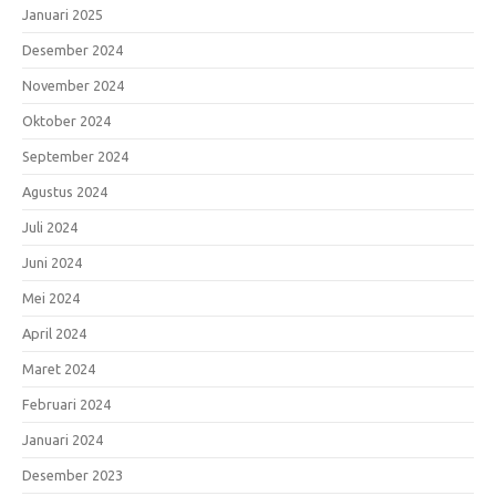
Januari 2025
Desember 2024
November 2024
Oktober 2024
September 2024
Agustus 2024
Juli 2024
Juni 2024
Mei 2024
April 2024
Maret 2024
Februari 2024
Januari 2024
Desember 2023