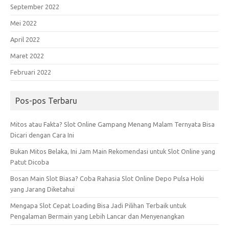
September 2022
Mei 2022
April 2022
Maret 2022
Februari 2022
Pos-pos Terbaru
Mitos atau Fakta? Slot Online Gampang Menang Malam Ternyata Bisa
Dicari dengan Cara Ini
Bukan Mitos Belaka, Ini Jam Main Rekomendasi untuk Slot Online yang
Patut Dicoba
Bosan Main Slot Biasa? Coba Rahasia Slot Online Depo Pulsa Hoki
yang Jarang Diketahui
Mengapa Slot Cepat Loading Bisa Jadi Pilihan Terbaik untuk
Pengalaman Bermain yang Lebih Lancar dan Menyenangkan