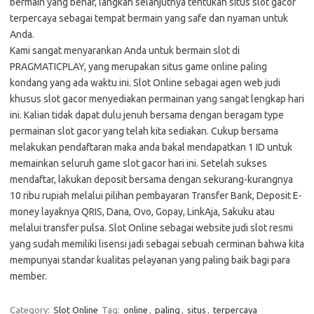
bermain yang benar, langkah selanjutnya tentukan situs slot gacor
terpercaya sebagai tempat bermain yang safe dan nyaman untuk
Anda.
Kami sangat menyarankan Anda untuk bermain slot di
PRAGMATICPLAY, yang merupakan situs game online paling
kondang yang ada waktu ini. Slot Online sebagai agen web judi
khusus slot gacor menyediakan permainan yang sangat lengkap hari
ini. Kalian tidak dapat dulu jenuh bersama dengan beragam type
permainan slot gacor yang telah kita sediakan. Cukup bersama
melakukan pendaftaran maka anda bakal mendapatkan 1 ID untuk
memainkan seluruh game slot gacor hari ini. Setelah sukses
mendaftar, lakukan deposit bersama dengan sekurang-kurangnya
10 ribu rupiah melalui pilihan pembayaran Transfer Bank, Deposit E-
money layaknya QRIS, Dana, Ovo, Gopay, LinkAja, Sakuku atau
melalui transfer pulsa. Slot Online sebagai website judi slot resmi
yang sudah memiliki lisensi jadi sebagai sebuah cerminan bahwa kita
mempunyai standar kualitas pelayanan yang paling baik bagi para
member.
Category:
Slot Online
Tag:
online
,
paling
,
situs
,
terpercaya