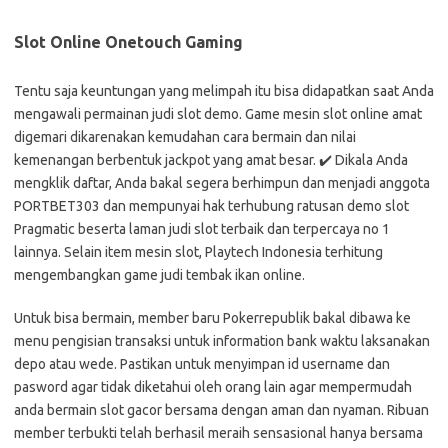
Slot Online Onetouch Gaming
Tentu saja keuntungan yang melimpah itu bisa didapatkan saat Anda
mengawali permainan judi slot demo. Game mesin slot online amat
digemari dikarenakan kemudahan cara bermain dan nilai
kemenangan berbentuk jackpot yang amat besar. ✔️ Dikala Anda
mengklik daftar, Anda bakal segera berhimpun dan menjadi anggota
PORTBET303 dan mempunyai hak terhubung ratusan demo slot
Pragmatic beserta laman judi slot terbaik dan terpercaya no 1
lainnya. Selain item mesin slot, Playtech Indonesia terhitung
mengembangkan game judi tembak ikan online.
Untuk bisa bermain, member baru Pokerrepublik bakal dibawa ke
menu pengisian transaksi untuk information bank waktu laksanakan
depo atau wede. Pastikan untuk menyimpan id username dan
pasword agar tidak diketahui oleh orang lain agar mempermudah
anda bermain slot gacor bersama dengan aman dan nyaman. Ribuan
member terbukti telah berhasil meraih sensasional hanya bersama