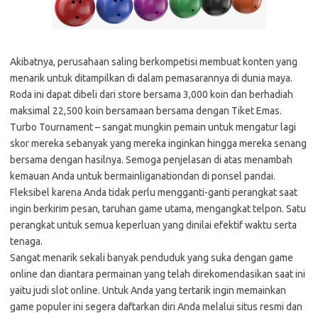
Akibatnya, perusahaan saling berkompetisi membuat konten yang
menarik untuk ditampilkan di dalam pemasarannya di dunia maya.
Roda ini dapat dibeli dari store bersama 3,000 koin dan berhadiah
maksimal 22,500 koin bersamaan bersama dengan Tiket Emas.
Turbo Tournament – sangat mungkin pemain untuk mengatur lagi
skor mereka sebanyak yang mereka inginkan hingga mereka senang
bersama dengan hasilnya. Semoga penjelasan di atas menambah
kemauan Anda untuk bermainliganationdan di ponsel pandai.
Fleksibel karena Anda tidak perlu mengganti-ganti perangkat saat
ingin berkirim pesan, taruhan game utama, mengangkat telpon. Satu
perangkat untuk semua keperluan yang dinilai efektif waktu serta
tenaga.
Sangat menarik sekali banyak penduduk yang suka dengan game
online dan diantara permainan yang telah direkomendasikan saat ini
yaitu judi slot online. Untuk Anda yang tertarik ingin memainkan
game populer ini segera daftarkan diri Anda melalui situs resmi dan