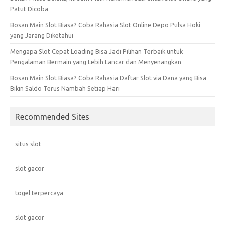
Patut Dicoba
Bosan Main Slot Biasa? Coba Rahasia Slot Online Depo Pulsa Hoki
yang Jarang Diketahui
Mengapa Slot Cepat Loading Bisa Jadi Pilihan Terbaik untuk
Pengalaman Bermain yang Lebih Lancar dan Menyenangkan
Bosan Main Slot Biasa? Coba Rahasia Daftar Slot via Dana yang Bisa
Bikin Saldo Terus Nambah Setiap Hari
Recommended Sites
situs slot
slot gacor
togel terpercaya
slot gacor