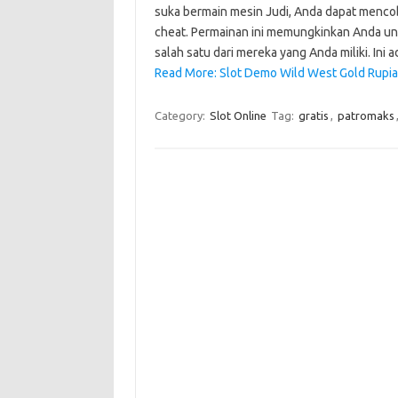
suka bermain mesin Judi, Anda dapat menc
cheat. Permainan ini memungkinkan Anda u
salah satu dari mereka yang Anda miliki. In
Read More: Slot Demo Wild West Gold Rupia
Category:
Slot Online
Tag:
gratis
,
patromaks