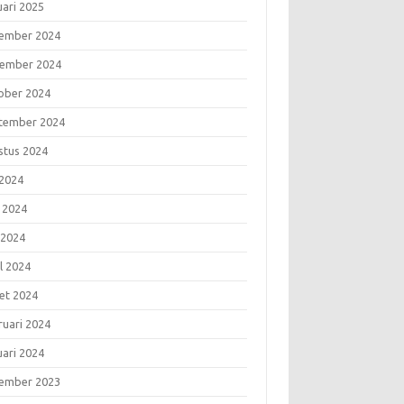
uari 2025
ember 2024
ember 2024
ober 2024
tember 2024
stus 2024
 2024
i 2024
 2024
l 2024
et 2024
ruari 2024
uari 2024
ember 2023