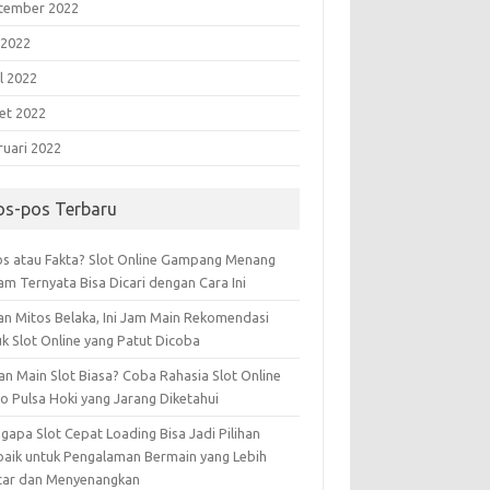
tember 2022
 2022
l 2022
et 2022
ruari 2022
os-pos Terbaru
os atau Fakta? Slot Online Gampang Menang
am Ternyata Bisa Dicari dengan Cara Ini
an Mitos Belaka, Ini Jam Main Rekomendasi
uk Slot Online yang Patut Dicoba
an Main Slot Biasa? Coba Rahasia Slot Online
o Pulsa Hoki yang Jarang Diketahui
gapa Slot Cepat Loading Bisa Jadi Pilihan
baik untuk Pengalaman Bermain yang Lebih
car dan Menyenangkan