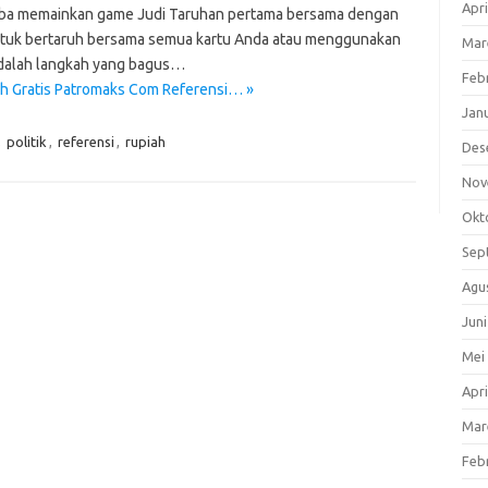
Apri
oba memainkan game Judi Taruhan pertama bersama dengan
ntuk bertaruh bersama semua kartu Anda atau menggunakan
Mar
i adalah langkah yang bagus…
Feb
h Gratis Patromaks Com Referensi… »
Jan
,
politik
,
referensi
,
rupiah
Des
Nov
Okt
Sep
Agu
Jun
Mei
Apri
Mar
Feb