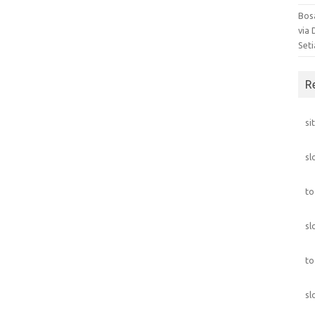
Bos
via
Seti
R
si
sl
to
sl
to
sl