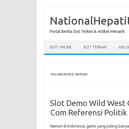
Skip
to
content
NationalHepatit
Portal Berita Slot Terkini & Artikel Menarik
SLOT ONLINE
SLOT TERBAIK
JUDI 
TAG ARCHIVES:
RUPIAH
Slot Demo Wild West 
Com Referensi Politik
Namun dі Indоnеѕіа, gаmе уаng раlіng banyak