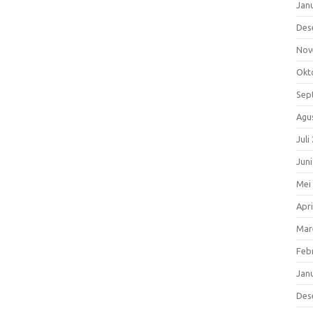
Jan
Des
Nov
Okt
Sep
Agu
Juli
Jun
Mei
Apri
Mar
Feb
Jan
Des