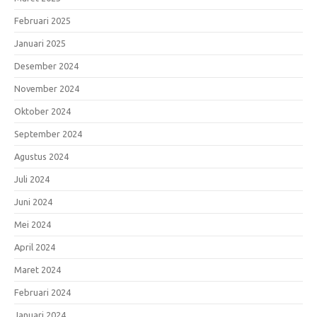
Februari 2025
Januari 2025
Desember 2024
November 2024
Oktober 2024
September 2024
Agustus 2024
Juli 2024
Juni 2024
Mei 2024
April 2024
Maret 2024
Februari 2024
Januari 2024