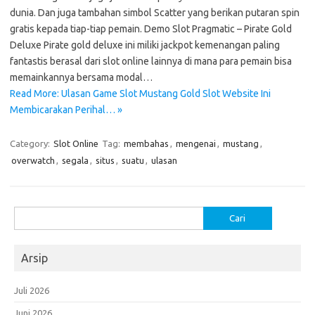
dunia. Dan juga tambahan simbol Scatter yang berikan putaran spin
gratis kepada tiap-tiap pemain. Demo Slot Pragmatic – Pirate Gold
Deluxe Pirate gold deluxe ini miliki jackpot kemenangan paling
fantastis berasal dari slot online lainnya di mana para pemain bisa
memainkannya bersama modal…
Read More: Ulasan Game Slot Mustang Gold Slot Website Ini
Membicarakan Perihal… »
Category:
Slot Online
Tag:
membahas
,
mengenai
,
mustang
,
overwatch
,
segala
,
situs
,
suatu
,
ulasan
Cari
untuk:
Arsip
Juli 2026
Juni 2026