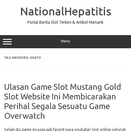
Skip
to
NationalHepatitis
content
Portal Berita Slot Terkini & Artikel Menarik
Menu
TAG ARCHIVES:
SUATU
Ulasan Game Slot Mustang Gold
Slot Website Ini Membicarakan
Perihal Segala Sesuatu Game
Overwatch
Selain itu game ini juga jadi favorit para youtuber slot online seluruh