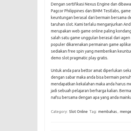
Dengan sertifikasi Nexus Engine dan dibawa
Pagcor Philippines dan BMM Testlabs, game 
keuntungan berasal dari bermain bersama d
taruhan slot. Kami terlalu menganjurkan A
merupakan web game online paling kondang 
salah satu game unggulan berasal dari agen 
populer dikarenakan permainan game aplikas
sediakan free spin yang memberikan keuntun
demo slot pragmatic play gratis.
Untuk anda para bettor amat diperlukan seka
dengan sabar maka anda bisa bermain penuh
mendapatkan kekalahan maka anda harus men
jadi sebuah pelajaran berharga kalian. Berm
nafsu bersama dengan apa yang anda maink
Category:
Slot Online
Tag:
membahas
,
menge