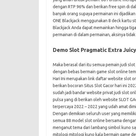
dengan RTP 96% dan berikan free spin di dal
banyak orang supaya permainan ini dijadikan 
ONE Blackjack menggunakan 8 deck kartu sta
Blackjack Anda dapat memainkan hingga tig
permainan di dalam permainan, aksinya tidak
Demo Slot Pragmatic Extra Juic
Maka berasal dari itu semua pemain judi slot
dengan bebas bermain game slot online temba
Hari Ini merupakan link daftar website slot
berikan bocoran Situs Slot Gacor hari ini 
sudah jadi bandar website privat judi slot 
pulsa yang di berikan oleh website SLOT GA
terpercaya 2022 – 2022 yang udah amat dimi
Dengan demikian seluruh user yang memilik
semua 88 model slot online bersama denga
menganut tema dari lambang simbol kuno sa
mitologi mitologi kuno kala bermain game de