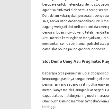
berupaya untuk melengkapi demo slot gacor 
agar bisa dinikmati oleh semua orang secara 
Dan, dalam kebanyakan persoalan, penyedia Sl
saja, server yang dapat diandalkan untuk m
dagang web judi slot online resmi, dan merup
dengan ribuan individu yang telah mendaftar
Atau mereka kemungkinan menjadikan judi 
memainkan semua permainan judi slot atau ju
game slot online paling gacor di Indonesia.
Slot Demo Uang Asli Pragmatic Pla
Beberapa type permainan judi slot deposit p
keuntungan pastinya sangat trending di Ind
permainan yang sedang viral ini, dikarenakan
membukanya melalui jaringan luar negeri. Gam
dapat diakses melalui jejaring media manap
OneTouch Gaming memberi tambahan kemud
tertinggi.