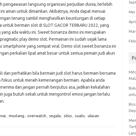
Sep
h pengawasan langsung organisasi perjudian dunia, terlebih
ini aman untuk dimainkan. Akibatnya, Anda dapat menuai
Mei
engan tenang sambil menghasilkan keuntungan di setiap
Apri
nda untuk bermain slot di SLOT GACOR TERBARU 2022, yang
Mar
yang ada waktu ini. Sweet bonanza demo ini merupakan
pragmatic play demo slot. Permainan ini sudah sejak lama
Feb
i smartphone yang sempat viral. Demo slot sweet bonanza ini
gan perkalian lipat amat besar untuk semua pemain judi akun
P
Mit
li dan perhatikan bila bermain judi slot harus bermain bersama
Mal
 fokus untuk meraih kemenangan bermain. Apabila anda
erima dan jangan pernah berputus asa, jadikan kekalahan
Buk
ain juga butuh sekali untuk mengontrol emosi jangan terlalu
unt
an.
Bos
Dep
nai
,
mustang
,
overwatch
,
segala
,
situs
,
suatu
,
ulasan
Men
Ter
Lan