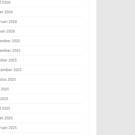
l 2026
et 2026
ruari 2026
uari 2026
ember 2025
ember 2025
ober 2025
tember 2025
stus 2025
i 2025
 2025
l 2025
et 2025
ruari 2025