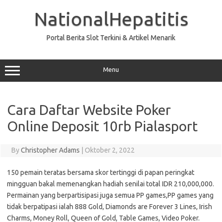
Skip
to
NationalHepatitis
content
Portal Berita Slot Terkini & Artikel Menarik
Menu
Cara Daftar Website Poker
Online Deposit 10rb Pialasport
By
Christopher Adams
|
Oktober 2, 2022
150 pemain teratas bersama skor tertinggi di papan peringkat
mingguan bakal memenangkan hadiah senilai total IDR 210,000,000.
Permainan yang berpartisipasi juga semua PP games,PP games yang
tidak berpatipasi ialah 888 Gold, Diamonds are Forever 3 Lines, Irish
Charms, Money Roll, Queen of Gold, Table Games, Video Poker.