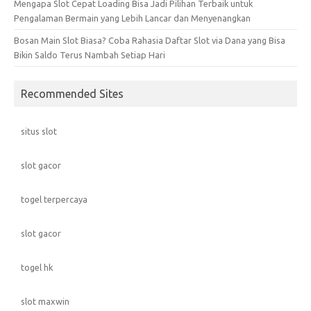
Mengapa Slot Cepat Loading Bisa Jadi Pilihan Terbaik untuk
Pengalaman Bermain yang Lebih Lancar dan Menyenangkan
Bosan Main Slot Biasa? Coba Rahasia Daftar Slot via Dana yang Bisa
Bikin Saldo Terus Nambah Setiap Hari
Recommended Sites
situs slot
slot gacor
togel terpercaya
slot gacor
togel hk
slot maxwin