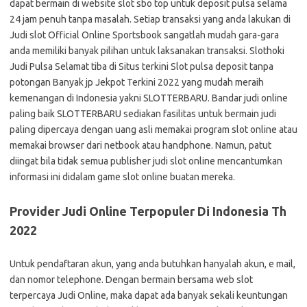
dapat bermain di website slot sbo top untuk deposit pulsa selama
24 jam penuh tanpa masalah. Setiap transaksi yang anda lakukan di
Judi slot Official Online Sportsbook sangatlah mudah gara-gara
anda memiliki banyak pilihan untuk laksanakan transaksi. Slothoki
Judi Pulsa Selamat tiba di Situs terkini Slot pulsa deposit tanpa
potongan Banyak jp Jekpot Terkini 2022 yang mudah meraih
kemenangan di Indonesia yakni SLOTTERBARU. Bandar judi online
paling baik SLOTTERBARU sediakan fasilitas untuk bermain judi
paling dipercaya dengan uang asli memakai program slot online atau
memakai browser dari netbook atau handphone. Namun, patut
diingat bila tidak semua publisher judi slot online mencantumkan
informasi ini didalam game slot online buatan mereka.
Provider Judi Online Terpopuler Di Indonesia Th
2022
Untuk pendaftaran akun, yang anda butuhkan hanyalah akun, e mail,
dan nomor telephone. Dengan bermain bersama web slot
terpercaya Judi Online, maka dapat ada banyak sekali keuntungan