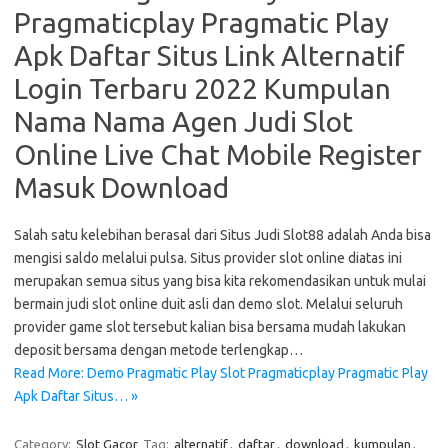
Pragmaticplay Pragmatic Play
Apk Daftar Situs Link Alternatif
Login Terbaru 2022 Kumpulan
Nama Nama Agen Judi Slot
Online Live Chat Mobile Register
Masuk Download
Salah satu kelebihan berasal dari Situs Judi Slot88 adalah Anda bisa
mengisi saldo melalui pulsa. Situs provider slot online diatas ini
merupakan semua situs yang bisa kita rekomendasikan untuk mulai
bermain judi slot online duit asli dan demo slot. Melalui seluruh
provider game slot tersebut kalian bisa bersama mudah lakukan
deposit bersama dengan metode terlengkap…
Read More: Demo Pragmatic Play Slot Pragmaticplay Pragmatic Play
Apk Daftar Situs… »
Category:
Slot Gacor
Tag:
alternatif
,
daftar
,
download
,
kumpulan
,