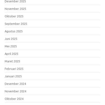
Desember 2025
November 2025
Oktober 2025
September 2025
Agustus 2025
Juni 2025
Mei 2025
April 2025
Maret 2025
Februari 2025
Januari 2025
Desember 2024
November 2024
Oktober 2024