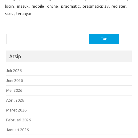
login
,
masuk
,
mobile
,
online
,
pragmatic
,
pragmaticplay
,
register
,
situs
,
teranyar
Cari
untuk:
Arsip
Juli 2026
Juni 2026
Mei 2026
April 2026
Maret 2026
Februari 2026
Januari 2026