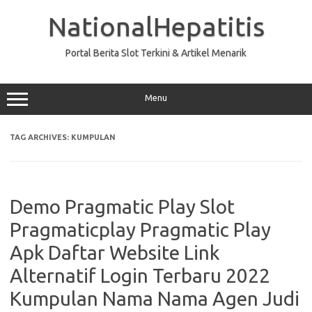
Skip
to
NationalHepatitis
content
Portal Berita Slot Terkini & Artikel Menarik
Menu
TAG ARCHIVES:
KUMPULAN
Demo Pragmatic Play Slot
Pragmaticplay Pragmatic Play
Apk Daftar Website Link
Alternatif Login Terbaru 2022
Kumpulan Nama Nama Agen Judi