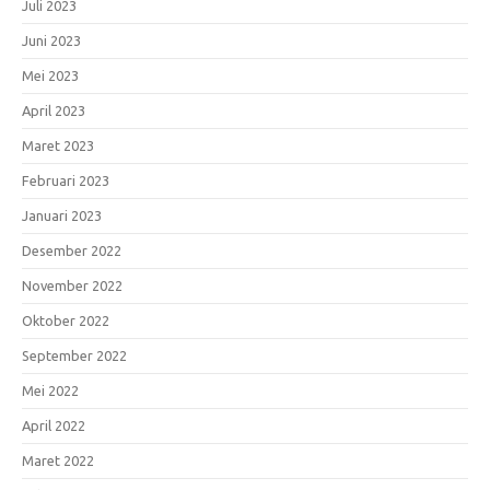
Juli 2023
Juni 2023
Mei 2023
April 2023
Maret 2023
Februari 2023
Januari 2023
Desember 2022
November 2022
Oktober 2022
September 2022
Mei 2022
April 2022
Maret 2022