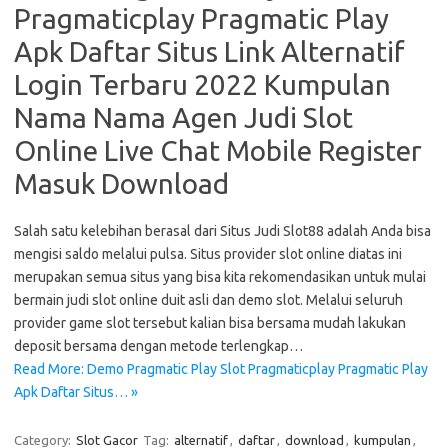
Pragmaticplay Pragmatic Play
Apk Daftar Situs Link Alternatif
Login Terbaru 2022 Kumpulan
Nama Nama Agen Judi Slot
Online Live Chat Mobile Register
Masuk Download
Salah satu kelebihan berasal dari Situs Judi Slot88 adalah Anda bisa
mengisi saldo melalui pulsa. Situs provider slot online diatas ini
merupakan semua situs yang bisa kita rekomendasikan untuk mulai
bermain judi slot online duit asli dan demo slot. Melalui seluruh
provider game slot tersebut kalian bisa bersama mudah lakukan
deposit bersama dengan metode terlengkap…
Read More: Demo Pragmatic Play Slot Pragmaticplay Pragmatic Play
Apk Daftar Situs… »
Category:
Slot Gacor
Tag:
alternatif
,
daftar
,
download
,
kumpulan
,