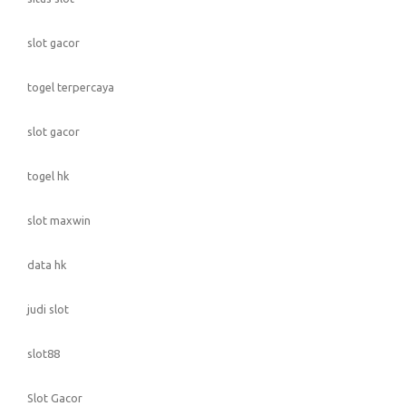
slot gacor
togel terpercaya
slot gacor
togel hk
slot maxwin
data hk
judi slot
slot88
Slot Gacor