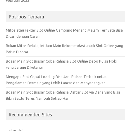
Februari 2022
Pos-pos Terbaru
Mitos atau Fakta? Slot Online Gampang Menang Malam Ternyata Bisa
Dicari dengan Cara Ini
Bukan Mitos Belaka, Ini Jam Main Rekomendasi untuk Slot Online yang
Patut Dicoba
Bosan Main Slot Biasa? Coba Rahasia Slot Online Depo Pulsa Hoki
yang Jarang Diketahui
Mengapa Slot Cepat Loading Bisa Jadi Pilihan Terbaik untuk
Pengalaman Bermain yang Lebih Lancar dan Menyenangkan
Bosan Main Slot Biasa? Coba Rahasia Daftar Slot via Dana yang Bisa
Bikin Saldo Terus Nambah Setiap Hari
Recommended Sites
situs slot