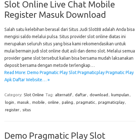
Slot Online Live Chat Mobile
Register Masuk Download
Salah satu kelebihan berasal dari Situs Judi Slot88 adalah Anda bisa
mengisi saldo melalui pulsa. Situs provider slot online diatas ini
merupakan seluruh situs yang bisa kami rekomendasikan untuk
mulai bermain judi slot online duit asli dan demo slot. Melalui semua
provider game slot tersebut kalian bisa bersama mudah laksanakan
deposit bersama dengan metode terlengkap…
Read More: Demo Pragmatic Play Slot Pragmaticplay Pragmatic Play
Apk Daftar Website… »
Category:
Slot Online
Tag:
alternatif
,
daftar
,
download
,
kumpulan
,
login
,
masuk
,
mobile
,
online
,
paling
,
pragmatic
,
pragmaticplay
,
register
,
situs
Demo Pragmatic Play Slot