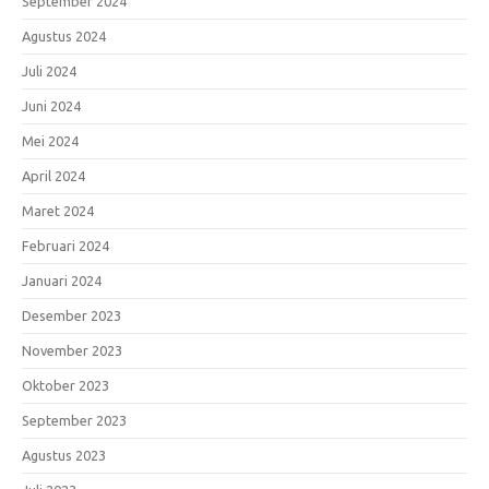
September 2024
Agustus 2024
Juli 2024
Juni 2024
Mei 2024
April 2024
Maret 2024
Februari 2024
Januari 2024
Desember 2023
November 2023
Oktober 2023
September 2023
Agustus 2023