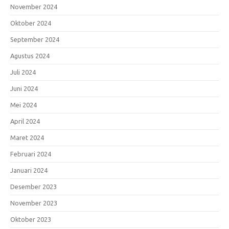
November 2024
Oktober 2024
September 2024
Agustus 2024
Juli 2024
Juni 2024
Mei 2024
April 2024
Maret 2024
Februari 2024
Januari 2024
Desember 2023
November 2023
Oktober 2023