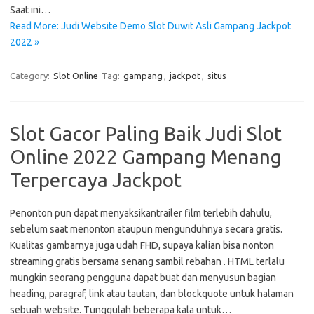
Saat ini…
Read More: Judi Website Demo Slot Duwit Asli Gampang Jackpot
2022 »
Category:
Slot Online
Tag:
gampang
,
jackpot
,
situs
Slot Gacor Paling Baik Judi Slot
Online 2022 Gampang Menang
Terpercaya Jackpot
Penonton pun dapat menyaksikantrailer film terlebih dahulu,
sebelum saat menonton ataupun mengunduhnya secara gratis.
Kualitas gambarnya juga udah FHD, supaya kalian bisa nonton
streaming gratis bersama senang sambil rebahan . HTML terlalu
mungkin seorang pengguna dapat buat dan menyusun bagian
heading, paragraf, link atau tautan, dan blockquote untuk halaman
sebuah website. Tunggulah beberapa kala untuk…