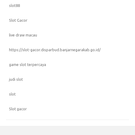
slot88
Slot Gacor
live draw macau
https://slot-gacor.disparbud.banjarnegarakab.go.id/
game slot terpercaya
judi slot
slot
Slot gacor