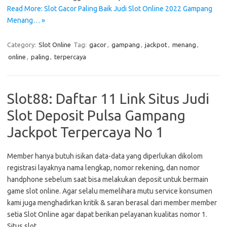
Read More: Slot Gacor Paling Baik Judi Slot Online 2022 Gampang
Menang… »
Category:
Slot Online
Tag:
gacor
,
gampang
,
jackpot
,
menang
,
online
,
paling
,
terpercaya
Slot88: Daftar 11 Link Situs Judi
Slot Deposit Pulsa Gampang
Jackpot Terpercaya No 1
Member hanya butuh isikan data-data yang diperlukan dikolom
registrasi layaknya nama lengkap, nomor rekening, dan nomor
handphone sebelum saat bisa melakukan deposit untuk bermain
game slot online. Agar selalu memelihara mutu service konsumen
kami juga menghadirkan kritik & saran berasal dari member member
setia Slot Online agar dapat berikan pelayanan kualitas nomor 1.
Situs slot…