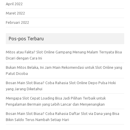
April 2022
Maret 2022
Februari 2022
Pos-pos Terbaru
Mitos atau Fakta? Slot Online Gampang Menang Malam Ternyata Bisa
Dicari dengan Cara Ini
Bukan Mitos Belaka, Ini Jam Main Rekomendasi untuk Slot Online yang
Patut Dicoba
Bosan Main Slot Biasa? Coba Rahasia Slot Online Depo Pulsa Hoki
yang Jarang Diketahui
Mengapa Slot Cepat Loading Bisa Jadi Pilihan Terbaik untuk
Pengalaman Bermain yang Lebih Lancar dan Menyenangkan
Bosan Main Slot Biasa? Coba Rahasia Daftar Slot via Dana yang Bisa
Bikin Saldo Terus Nambah Setiap Hari