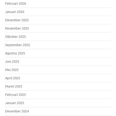
Februari 2026
Januari 2026
Desember 2025
November 2025
Oktober 2025
September 2025
Agustus 2025
Juni 2025
Mei 2025
April 2025
Maret 2025
Februari 2025
Januari 2025
Desember 2024