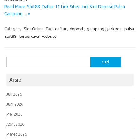
Read More: Slot88: Daftar 11 Link Situs Judi Slot Deposit Pulsa
Gampang… »
Category:
Slot Online
Tag:
daftar
,
deposit
,
gampang
,
jackpot
,
pulsa
,
slot88
,
terpercaya
,
website
Cari
untuk:
Arsip
Juli 2026
Juni 2026
Mei 2026
April 2026
Maret 2026