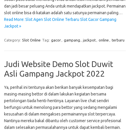
dan jadi besar peluang Anda untuk mendapatkan jackpot. Permainan
slot online bisa di katakan adalah satu satunya permainan paling…
Read More: Slot Agen Slot Online Terbaru Slot Gacor Gampang
Jackpot »
Category:
Slot Online
Tag:
gacor
,
gampang
,
jackpot
,
online
,
terbaru
Judi Website Demo Slot Duwit
Asli Gampang Jackpot 2022
Ya, perihal ini tentunya akan berikan banyak kesempatan bagi
masing-masing bettor di dalam lakukan kegiatan bersama
pertolongan tiada henti-hentinya. Layanan live chat sendiri
berfungsi untuk menolong para bettor yang sedang mengalami
kesusahan di dalam mengakses permainannya slot terpercaya.
Nantinya mereka bakal dibantu oleh customer service profesional
dalam selesaikan permasalahannya untuk dapat kembali bermain.