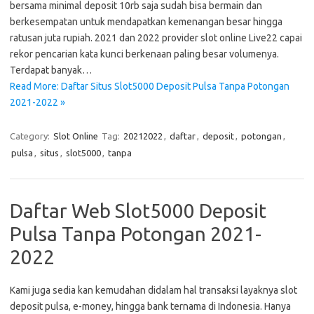
bersama minimal deposit 10rb saja sudah bisa bermain dan
berkesempatan untuk mendapatkan kemenangan besar hingga
ratusan juta rupiah. 2021 dan 2022 provider slot online Live22 capai
rekor pencarian kata kunci berkenaan paling besar volumenya.
Terdapat banyak…
Read More: Daftar Situs Slot5000 Deposit Pulsa Tanpa Potongan
2021-2022 »
Category:
Slot Online
Tag:
20212022
,
daftar
,
deposit
,
potongan
,
pulsa
,
situs
,
slot5000
,
tanpa
Daftar Web Slot5000 Deposit
Pulsa Tanpa Potongan 2021-
2022
Kami juga sedia kan kemudahan didalam hal transaksi layaknya slot
deposit pulsa, e-money, hingga bank ternama di Indonesia. Hanya