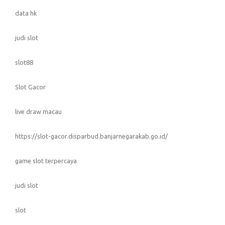
data hk
judi slot
slot88
Slot Gacor
live draw macau
https://slot-gacor.disparbud.banjarnegarakab.go.id/
game slot terpercaya
judi slot
slot