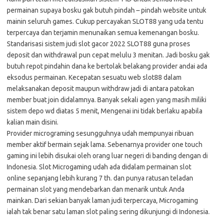
permainan supaya bosku gak butuh pindah – pindah website untuk
mainin seluruh games. Cukup percayakan SLOT88 yang uda tentu
terpercaya dan terjamin menunaikan semua kemenangan bosku.
Standarisasi sistem judi slot gacor 2022 SLOT88 guna proses
deposit dan withdrawal pun cepat melulu 3 menitan. Jadi bosku gak
butuh repot pindahin dana ke bertolak belakang provider andai ada
eksodus permainan. Kecepatan sesuatu web slot88 dalam
melaksanakan deposit maupun withdraw jadi di antara patokan
member buat join didalamnya. Banyak sekali agen yang masih miliki
sistem depo wd diatas 5 menit, Mengenai ini tidak berlaku apabila
kalian main disini.
Provider micrograming sesungguhnya udah mempunyai ribuan
member aktif bermain sejak lama. Sebenarnya provider one touch
gaming ini lebih disukai oleh orang luar negeri di banding dengan di
Indonesia. Slot Microgaming udah ada didalam permainan slot
online sepanjang lebih kurang 7 th. dan punya ratusan teladan
permainan slot yang mendebarkan dan menarik untuk Anda
mainkan. Dari sekian banyak laman judi terpercaya, Microgaming
ialah tak benar satu laman slot paling sering dikunjungi di Indonesia.