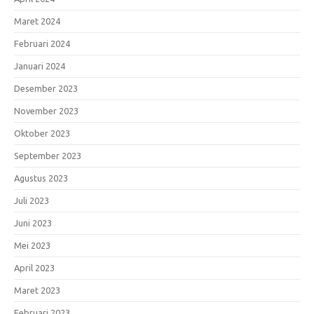
Maret 2024
Februari 2024
Januari 2024
Desember 2023
November 2023
Oktober 2023
September 2023
Agustus 2023
Juli 2023
Juni 2023
Mei 2023
April 2023
Maret 2023
Februari 2023