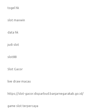
togel hk
slot maxwin
data hk
judi slot
slot88
Slot Gacor
live draw macau
https://slot-gacor.disparbud.banjarnegarakab.go.id/
game slot terpercaya