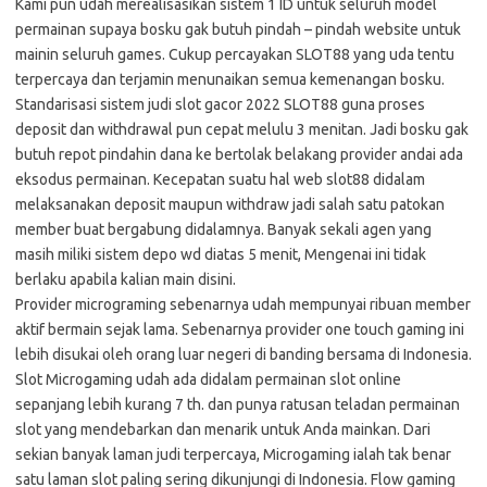
Kami pun udah merealisasikan sistem 1 ID untuk seluruh model
permainan supaya bosku gak butuh pindah – pindah website untuk
mainin seluruh games. Cukup percayakan SLOT88 yang uda tentu
terpercaya dan terjamin menunaikan semua kemenangan bosku.
Standarisasi sistem judi slot gacor 2022 SLOT88 guna proses
deposit dan withdrawal pun cepat melulu 3 menitan. Jadi bosku gak
butuh repot pindahin dana ke bertolak belakang provider andai ada
eksodus permainan. Kecepatan suatu hal web slot88 didalam
melaksanakan deposit maupun withdraw jadi salah satu patokan
member buat bergabung didalamnya. Banyak sekali agen yang
masih miliki sistem depo wd diatas 5 menit, Mengenai ini tidak
berlaku apabila kalian main disini.
Provider micrograming sebenarnya udah mempunyai ribuan member
aktif bermain sejak lama. Sebenarnya provider one touch gaming ini
lebih disukai oleh orang luar negeri di banding bersama di Indonesia.
Slot Microgaming udah ada didalam permainan slot online
sepanjang lebih kurang 7 th. dan punya ratusan teladan permainan
slot yang mendebarkan dan menarik untuk Anda mainkan. Dari
sekian banyak laman judi terpercaya, Microgaming ialah tak benar
satu laman slot paling sering dikunjungi di Indonesia. Flow gaming