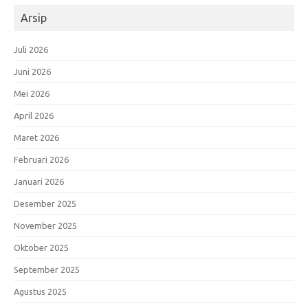
Arsip
Juli 2026
Juni 2026
Mei 2026
April 2026
Maret 2026
Februari 2026
Januari 2026
Desember 2025
November 2025
Oktober 2025
September 2025
Agustus 2025