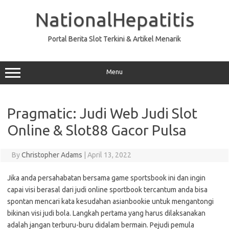
Skip
to
NationalHepatitis
content
Portal Berita Slot Terkini & Artikel Menarik
Menu
Pragmatic: Judi Web Judi Slot
Online & Slot88 Gacor Pulsa
By
Christopher Adams
|
April 13, 2022
Jika anda persahabatan bersama game sportsbook ini dan ingin
capai visi berasal dari judi online sportbook tercantum anda bisa
spontan mencari kata kesudahan asianbookie untuk mengantongi
bikinan visi judi bola. Langkah pertama yang harus dilaksanakan
adalah jangan terburu-buru didalam bermain. Pejudi pemula