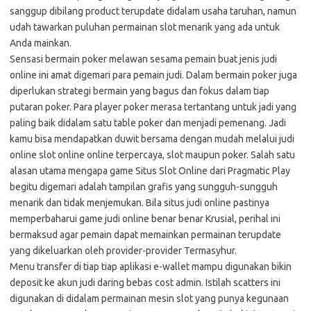
sanggup dibilang product terupdate didalam usaha taruhan, namun
udah tawarkan puluhan permainan slot menarik yang ada untuk
Anda mainkan.
Sensasi bermain poker melawan sesama pemain buat jenis judi
online ini amat digemari para pemain judi. Dalam bermain poker juga
diperlukan strategi bermain yang bagus dan fokus dalam tiap
putaran poker. Para player poker merasa tertantang untuk jadi yang
paling baik didalam satu table poker dan menjadi pemenang. Jadi
kamu bisa mendapatkan duwit bersama dengan mudah melalui judi
online slot online online terpercaya, slot maupun poker. Salah satu
alasan utama mengapa game Situs Slot Online dari Pragmatic Play
begitu digemari adalah tampilan grafis yang sungguh-sungguh
menarik dan tidak menjemukan. Bila situs judi online pastinya
memperbaharui game judi online benar benar Krusial, perihal ini
bermaksud agar pemain dapat memainkan permainan terupdate
yang dikeluarkan oleh provider-provider Termasyhur.
Menu transfer di tiap tiap aplikasi e-wallet mampu digunakan bikin
deposit ke akun judi daring bebas cost admin. Istilah scatters ini
digunakan di didalam permainan mesin slot yang punya kegunaan