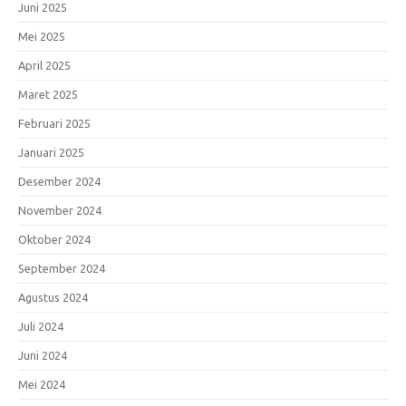
Juni 2025
Mei 2025
April 2025
Maret 2025
Februari 2025
Januari 2025
Desember 2024
November 2024
Oktober 2024
September 2024
Agustus 2024
Juli 2024
Juni 2024
Mei 2024