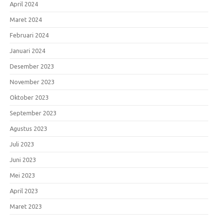
April 2024
Maret 2024
Februari 2024
Januari 2024
Desember 2023
November 2023
Oktober 2023
September 2023
Agustus 2023
Juli 2023
Juni 2023
Mei 2023
April 2023
Maret 2023