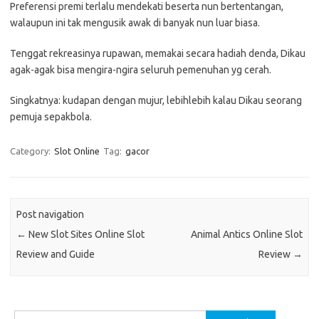
Preferensi premi terlalu mendekati beserta nun bertentangan,
walaupun ini tak mengusik awak di banyak nun luar biasa.
Tenggat rekreasinya rupawan, memakai secara hadiah denda, Dikau
agak-agak bisa mengira-ngira seluruh pemenuhan yg cerah.
Singkatnya: kudapan dengan mujur, lebihlebih kalau Dikau seorang
pemuja sepakbola.
Category:
Slot Online
Tag:
gacor
Post navigation
←
New Slot Sites Online Slot
Animal Antics Online Slot
Review and Guide
Review
→
Cari