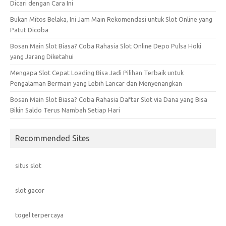
Dicari dengan Cara Ini
Bukan Mitos Belaka, Ini Jam Main Rekomendasi untuk Slot Online yang
Patut Dicoba
Bosan Main Slot Biasa? Coba Rahasia Slot Online Depo Pulsa Hoki
yang Jarang Diketahui
Mengapa Slot Cepat Loading Bisa Jadi Pilihan Terbaik untuk
Pengalaman Bermain yang Lebih Lancar dan Menyenangkan
Bosan Main Slot Biasa? Coba Rahasia Daftar Slot via Dana yang Bisa
Bikin Saldo Terus Nambah Setiap Hari
Recommended Sites
situs slot
slot gacor
togel terpercaya