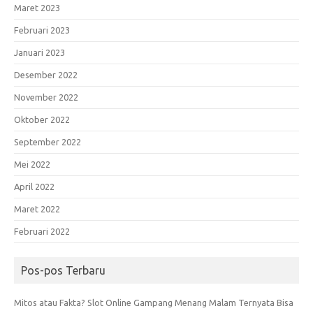
Maret 2023
Februari 2023
Januari 2023
Desember 2022
November 2022
Oktober 2022
September 2022
Mei 2022
April 2022
Maret 2022
Februari 2022
Pos-pos Terbaru
Mitos atau Fakta? Slot Online Gampang Menang Malam Ternyata Bisa