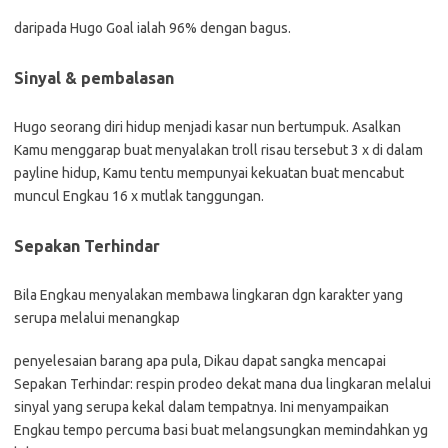
daripada Hugo Goal ialah 96% dengan bagus.
Sinyal & pembalasan
Hugo seorang diri hidup menjadi kasar nun bertumpuk. Asalkan
Kamu menggarap buat menyalakan troll risau tersebut 3 x di dalam
payline hidup, Kamu tentu mempunyai kekuatan buat mencabut
muncul Engkau 16 x mutlak tanggungan.
Sepakan Terhindar
Bila Engkau menyalakan membawa lingkaran dgn karakter yang
serupa melalui menangkap
penyelesaian barang apa pula, Dikau dapat sangka mencapai
Sepakan Terhindar: respin prodeo dekat mana dua lingkaran melalui
sinyal yang serupa kekal dalam tempatnya. Ini menyampaikan
Engkau tempo percuma basi buat melangsungkan memindahkan yg