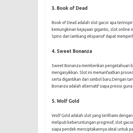
3. Book of Dead
Book of Dead adalah slot gacor apa terinspi
kemungkinan kejayaan gigantic, slot online i
Spins dan lambang ekspansif dapat memperb
4. Sweet Bonanza
Sweet Bonanza memberikan pengetahuan ber
mengasyikkan. Slot ini memanfaatkan prosed
serta digantikan dari simbol baru.Dengan tar
Bonanza adalah alternatif siapa presisi gun
5. Wolf Gold
Wolf Gold adalah slot yang terilhami denga
meliputi keberuntungan progresif, slot gac
siapa pendek menciptakannya ideal untuk pe