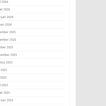
l 2026
et 2026
ruari 2026
uari 2026
ember 2025
ember 2025
ober 2025
tember 2025
stus 2025
i 2025
 2025
l 2025
et 2025
ruari 2025