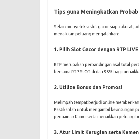
Tips guna Meningkatkan Probabil
Selain menyeleksi slot gacor siapa akurat
menaikkan peluang mengalahkan:
1. Pilih Slot Gacor dengan RTP LIVE
RTP merupakan perbandingan asal total perta
bersama RTP SLOT di dari 95% bagi menaikka
2. Utilize Bonus dan Promosi
Melimpah tempat berjudi online memberikan
Pastikanlah untuk mengambil keuntungan p
permainan Kamu serta menaikkan peluang be
3. Atur Limit Kerugian serta Keme