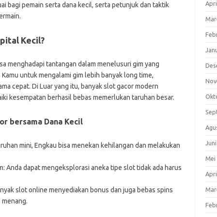
Apri
ai bagi pemain serta dana kecil, serta petunjuk dan taktik
ermain.
Mar
Feb
ital Kecil?
Jan
asa menghadapi tantangan dalam menelusuri gim yang
Des
n Kamu untuk mengalami gim lebih banyak long time,
Nov
a cepat. Di Luar yang itu, banyak slot gacor modern
Okt
iki kesempatan berhasil bebas memerlukan taruhan besar.
Sep
or bersama Dana Kecil
Agu
Jun
aruhan mini, Engkau bisa menekan kehilangan dan melakukan
Mei
Anda dapat mengeksplorasi aneka tipe slot tidak ada harus
Apri
nyak slot online menyediakan bonus dan juga bebas spins
Mar
n menang.
Feb