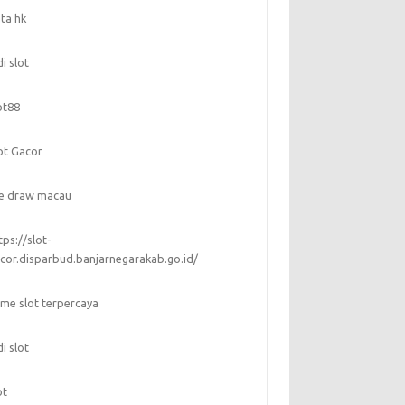
ta hk
di slot
ot88
ot Gacor
ve draw macau
tps://slot-
cor.disparbud.banjarnegarakab.go.id/
me slot terpercaya
di slot
ot