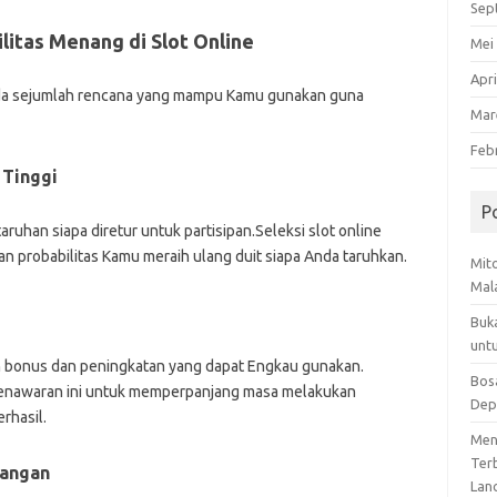
Sep
itas Menang di Slot Online
Mei
Apri
, ada sejumlah rencana yang mampu Kamu gunakan guna
Mar
Feb
 Tinggi
P
ruhan siapa diretur untuk partisipan.Seleksi slot online
n probabilitas Kamu meraih ulang duit siapa Anda taruhkan.
Mit
Mal
Buk
unt
 bonus dan peningkatan yang dapat Engkau gunakan.
Bos
enawaran ini untuk memperpanjang masa melakukan
Dep
rhasil.
Men
Ter
nangan
Lan