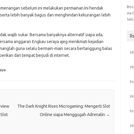
Bos
emenangan sebelum ini melakukan permainan.Ini hendak
via
erta lebih banyak bagus dan menghindari kekurangan lebih
Seti
idak wajib sukar. Bersama banyaknya alternatif siapa ada,
R
rsama anggaran Engkau seraya ajeg menikmati kejadian
nanglah guna selalu bermain-main secara bertanggung balas
si
rikan dari tempat berjudi di internet.
sl
caya
to
sl
eview
The Dark Knight Rises Microgaming: Mengerti Slot
to
Slot
Online siapa Menggugah Adrenalin
→
sl