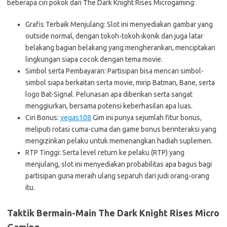
beberapa ciri pokok dari The Dark Knight Rises Microgaming:
Grafis Terbaik Menjulang: Slot ini menyediakan gambar yang
outside normal, dengan tokoh-tokoh ikonik dan juga latar
belakang bagian belakang yang mengherankan, menciptakan
lingkungan siapa cocok dengan tema movie.
Simbol serta Pembayaran: Partisipan bisa mencari simbol-
simbol siapa berkaitan serta movie, mirip Batman, Bane, serta
logo Bat-Signal. Pelunasan apa diberikan serta sangat
menggiurkan, bersama potensi keberhasilan apa luas.
Ciri Bonus:
vegas108
Gim ini punya sejumlah fitur bonus,
meliputi rotasi cuma-cuma dan game bonus berinteraksi yang
mengizinkan pelaku untuk memenangkan hadiah suplemen.
RTP Tinggi: Serta level return ke pelaku (RTP) yang
menjulang, slot ini menyediakan probabilitas apa bagus bagi
partisipan guna meraih ulang separuh dari judi orang-orang
itu.
Taktik Bermain-Main The Dark Knight Rises Micro