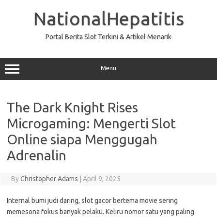
Skip
to
NationalHepatitis
content
Portal Berita Slot Terkini & Artikel Menarik
Menu
The Dark Knight Rises
Microgaming: Mengerti Slot
Online siapa Menggugah
Adrenalin
By
Christopher Adams
|
April 9, 2025
Internal bumi judi daring, slot gacor bertema movie sering
memesona fokus banyak pelaku. Keliru nomor satu yang paling