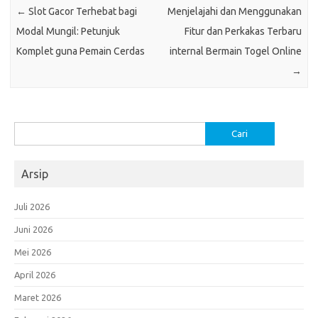
←
Slot Gacor Terhebat bagi
Menjelajahi dan Menggunakan
Modal Mungil: Petunjuk
Fitur dan Perkakas Terbaru
Komplet guna Pemain Cerdas
internal Bermain Togel Online
→
Cari
untuk:
Arsip
Juli 2026
Juni 2026
Mei 2026
April 2026
Maret 2026