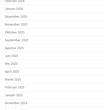
Februari 2026
Januari 2026
Desember 2025
November 2025
Oktober 2025
September 2025
Agustus 2025
Juni 2025
Mei 2025
April 2025
Maret 2025
Februari 2025
Januari 2025
Desember 2024