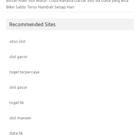
Bosan Main Slot Biasa? Coba Rahasia Daftar Slot via Dana yang Bisa
Bikin Saldo Terus Nambah Setiap Hari
Recommended Sites
situs slot
slot gacor
togel terpercaya
slot gacor
togel hk
slot maxwin
data hk