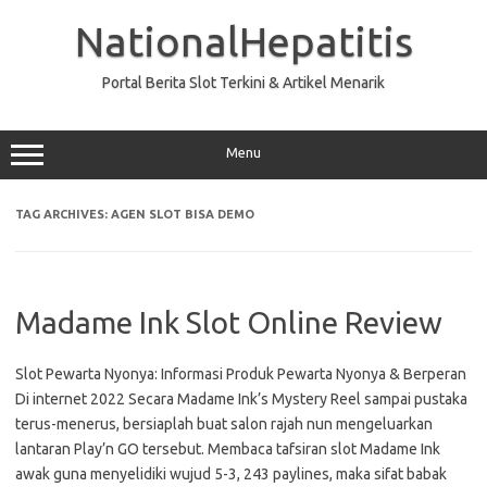
Skip
to
NationalHepatitis
content
Portal Berita Slot Terkini & Artikel Menarik
Menu
TAG ARCHIVES:
AGEN SLOT BISA DEMO
Madame Ink Slot Online Review
Slot Pewarta Nyonya: Informasi Produk Pewarta Nyonya & Berperan
Di internet 2022 Secara Madame Ink’s Mystery Reel sampai pustaka
terus-menerus, bersiaplah buat salon rajah nun mengeluarkan
lantaran Play’n GO tersebut. Membaca tafsiran slot Madame Ink
awak guna menyelidiki wujud 5-3, 243 paylines, maka sifat babak