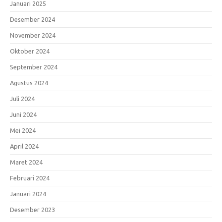
Januari 2025
Desember 2024
November 2024
Oktober 2024
September 2024
Agustus 2024
Juli 2024
Juni 2024
Mei 2024
April 2024
Maret 2024
Februari 2024
Januari 2024
Desember 2023