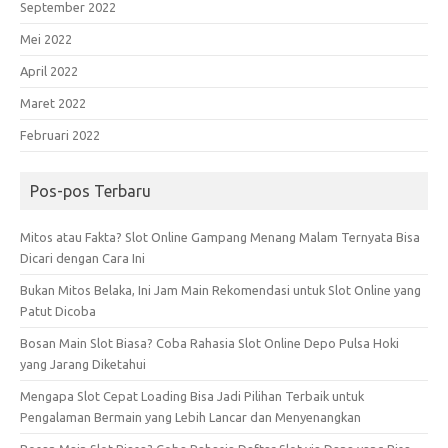
September 2022
Mei 2022
April 2022
Maret 2022
Februari 2022
Pos-pos Terbaru
Mitos atau Fakta? Slot Online Gampang Menang Malam Ternyata Bisa
Dicari dengan Cara Ini
Bukan Mitos Belaka, Ini Jam Main Rekomendasi untuk Slot Online yang
Patut Dicoba
Bosan Main Slot Biasa? Coba Rahasia Slot Online Depo Pulsa Hoki
yang Jarang Diketahui
Mengapa Slot Cepat Loading Bisa Jadi Pilihan Terbaik untuk
Pengalaman Bermain yang Lebih Lancar dan Menyenangkan