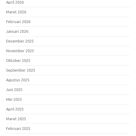
April 2026
Maret 2026
Februari 2026
Januari 2026
Desember 2025
November 2025
Oktober 2025
September 2025
Agustus 2025
Juni 2025
Mei 2025
April 2025
Maret 2025
Februari 2025