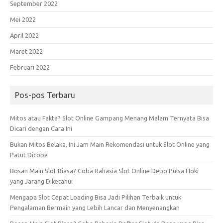
September 2022
Mei 2022
April 2022
Maret 2022
Februari 2022
Pos-pos Terbaru
Mitos atau Fakta? Slot Online Gampang Menang Malam Ternyata Bisa
Dicari dengan Cara Ini
Bukan Mitos Belaka, Ini Jam Main Rekomendasi untuk Slot Online yang
Patut Dicoba
Bosan Main Slot Biasa? Coba Rahasia Slot Online Depo Pulsa Hoki
yang Jarang Diketahui
Mengapa Slot Cepat Loading Bisa Jadi Pilihan Terbaik untuk
Pengalaman Bermain yang Lebih Lancar dan Menyenangkan