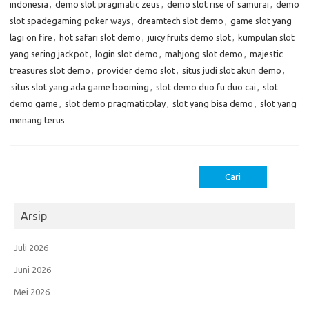
indonesia
,
demo slot pragmatic zeus
,
demo slot rise of samurai
,
demo
slot spadegaming poker ways
,
dreamtech slot demo
,
game slot yang
lagi on fire
,
hot safari slot demo
,
juicy fruits demo slot
,
kumpulan slot
yang sering jackpot
,
login slot demo
,
mahjong slot demo
,
majestic
treasures slot demo
,
provider demo slot
,
situs judi slot akun demo
,
situs slot yang ada game booming
,
slot demo duo fu duo cai
,
slot
demo game
,
slot demo pragmaticplay
,
slot yang bisa demo
,
slot yang
menang terus
Cari
untuk:
Arsip
Juli 2026
Juni 2026
Mei 2026