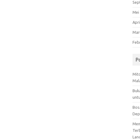
Sep
Mei
Apri
Mar
Feb
P
Mit
Mal
Buk
unt
Bos
Dep
Men
Ter
Lan