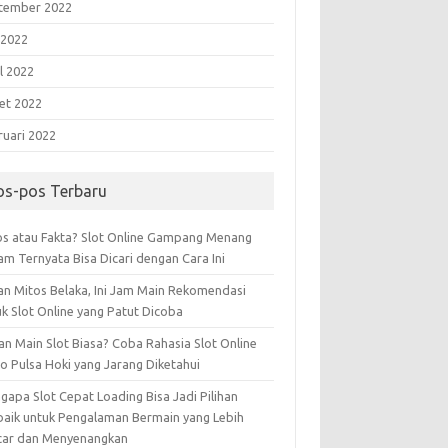
tember 2022
 2022
l 2022
et 2022
ruari 2022
os-pos Terbaru
os atau Fakta? Slot Online Gampang Menang
am Ternyata Bisa Dicari dengan Cara Ini
an Mitos Belaka, Ini Jam Main Rekomendasi
uk Slot Online yang Patut Dicoba
an Main Slot Biasa? Coba Rahasia Slot Online
o Pulsa Hoki yang Jarang Diketahui
gapa Slot Cepat Loading Bisa Jadi Pilihan
baik untuk Pengalaman Bermain yang Lebih
car dan Menyenangkan