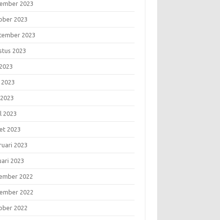
ember 2023
ober 2023
tember 2023
stus 2023
 2023
i 2023
 2023
l 2023
et 2023
ruari 2023
uari 2023
ember 2022
ember 2022
ober 2022