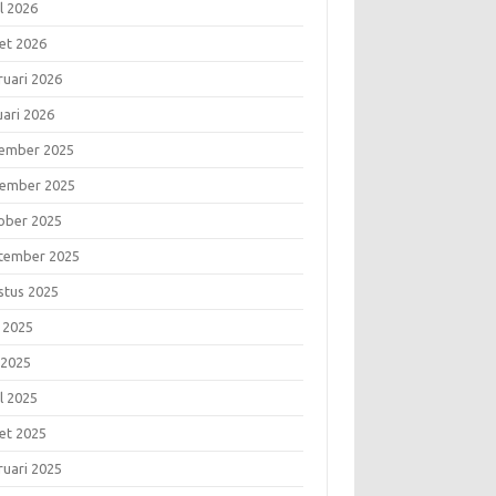
l 2026
et 2026
ruari 2026
uari 2026
ember 2025
ember 2025
ober 2025
tember 2025
stus 2025
i 2025
 2025
l 2025
et 2025
ruari 2025