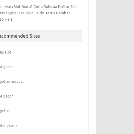
an Main Slot Biasa? Coba Rahasia Daftar Slot
 Dana yang Bisa Bikin Saldo Terus Nambah
ap Hari
ecommended Sites
tus slot
ot gacor
gel terpercaya
ot gacor
gel hk
ot maxwin