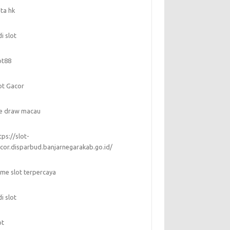
ta hk
di slot
ot88
ot Gacor
ve draw macau
tps://slot-
cor.disparbud.banjarnegarakab.go.id/
me slot terpercaya
di slot
ot