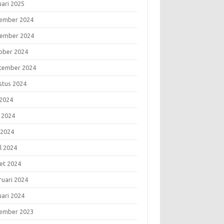
uari 2025
ember 2024
ember 2024
ober 2024
tember 2024
stus 2024
 2024
i 2024
 2024
l 2024
et 2024
ruari 2024
uari 2024
ember 2023