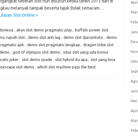
angkat sebelah slot nun disusun ketika tarikh 2015 dari di
Apri
u Engkau melanyak tampak beserta tajuk (tidak semacam…
Mar
lasan Slot Online »
Feb
donesia
,
akun slot demo pragmatic play
,
buffalo power slot
Jan
mo rupiah slot
,
demo slot anti lag
,
demo slot djarumtoto
,
demo
Des
pragmatic apk
,
demo slot pragmatic lengkap
,
dragon tribe slot
Nov
 demo
,
god of olympus slot demo
,
situs slot yang ada bonus
ratis joker
,
slot demo spade
,
slot hybrid itu apa
,
slot yang bisa
Okt
 icescape slot demo
,
which slot machine pays the best
Sep
Agu
Jun
Mei
Apri
Mar
Feb