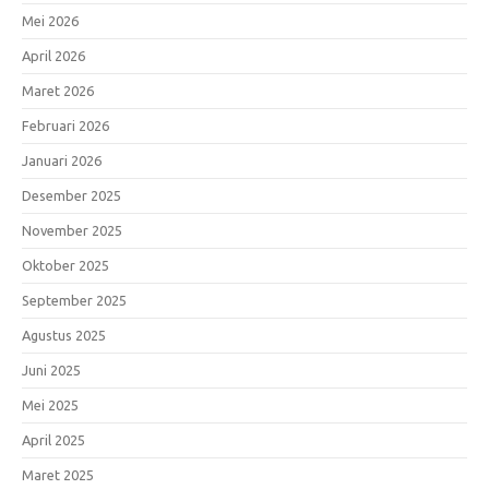
Mei 2026
April 2026
Maret 2026
Februari 2026
Januari 2026
Desember 2025
November 2025
Oktober 2025
September 2025
Agustus 2025
Juni 2025
Mei 2025
April 2025
Maret 2025