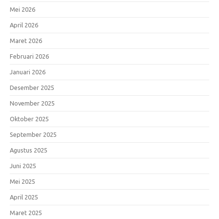
Mei 2026
April 2026
Maret 2026
Februari 2026
Januari 2026
Desember 2025
November 2025
Oktober 2025
September 2025
Agustus 2025
Juni 2025
Mei 2025
April 2025
Maret 2025