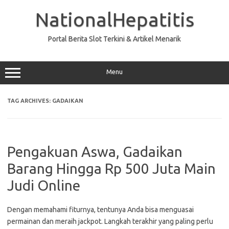
Skip
to
NationalHepatitis
content
Portal Berita Slot Terkini & Artikel Menarik
Menu
TAG ARCHIVES:
GADAIKAN
Pengakuan Aswa, Gadaikan
Barang Hingga Rp 500 Juta Main
Judi Online
Dengan memahami fiturnya, tentunya Anda bisa menguasai
permainan dan meraih jackpot. Langkah terakhir yang paling perlu