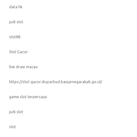
data hk
judi slot
slot88
Slot Gacor
live draw macau
https://slot-gacor.disparbud.banjarnegarakab.go.id/
game slot terpercaya
judi slot
slot