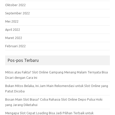
Oktober 2022
September 2022
Mei 2022
April 2022
Maret 2022
Februari 2022
Pos-pos Terbaru
Mitos atau Fakta? Slot Online Gampang Menang Malam Ternyata Bisa
Dicari dengan Cara Ini
Bukan Mitos Belaka, Ini Jam Main Rekomendasi untuk Slot Online yang
Patut Dicoba
Bosan Main Slot Biasa? Coba Rahasia Slot Online Depo Pulsa Hoki
yang Jarang Diketahui
Mengapa Slot Cepat Loading Bisa Jadi Pilihan Terbaik untuk