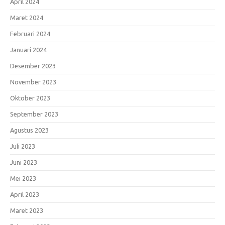
April 2024
Maret 2024
Februari 2024
Januari 2024
Desember 2023
November 2023
Oktober 2023
September 2023
Agustus 2023
Juli 2023
Juni 2023
Mei 2023
April 2023
Maret 2023