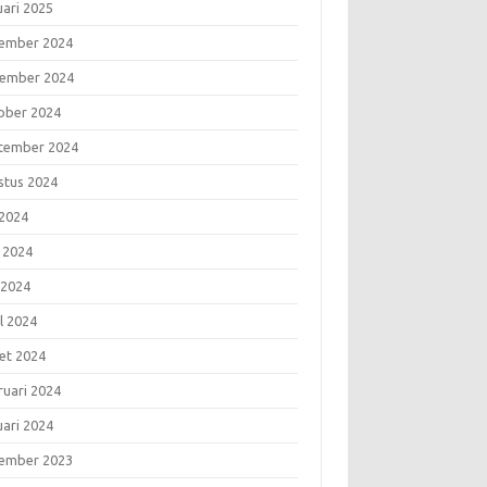
uari 2025
ember 2024
ember 2024
ober 2024
tember 2024
stus 2024
 2024
i 2024
 2024
l 2024
et 2024
ruari 2024
uari 2024
ember 2023