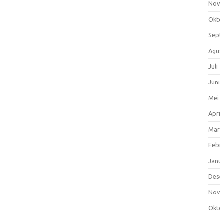
Nov
Okt
Sep
Agu
Juli
Jun
Mei
Apri
Mar
Feb
Jan
Des
Nov
Okt