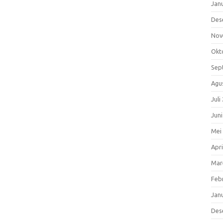
Jan
Des
Nov
Okt
Sep
Agu
Juli
Jun
Mei
Apri
Mar
Feb
Jan
Des