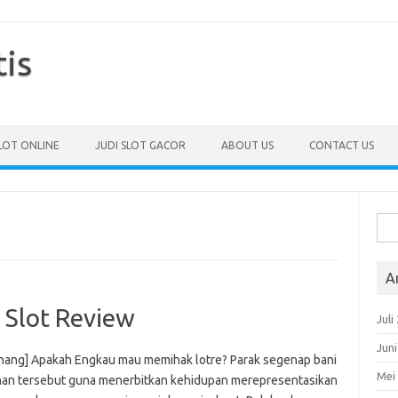
is
SLOT ONLINE
JUDI SLOT GACOR
ABOUT US
CONTACT US
Cari
untu
A
 Slot Review
Juli
Jun
ang] Apakah Engkau mau memihak lotre? Parak segenap bani
Mei
an tersebut guna menerbitkan kehidupan merepresentasikan