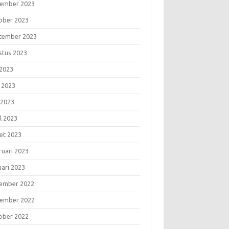
ember 2023
ober 2023
tember 2023
stus 2023
 2023
i 2023
 2023
l 2023
et 2023
ruari 2023
uari 2023
ember 2022
ember 2022
ober 2022