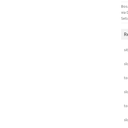
Bos
via
Seti
R
si
sl
to
sl
to
sl