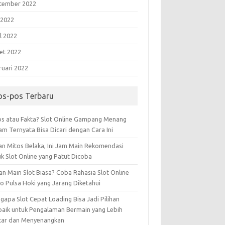
tember 2022
 2022
l 2022
et 2022
ruari 2022
os-pos Terbaru
os atau Fakta? Slot Online Gampang Menang
am Ternyata Bisa Dicari dengan Cara Ini
an Mitos Belaka, Ini Jam Main Rekomendasi
uk Slot Online yang Patut Dicoba
an Main Slot Biasa? Coba Rahasia Slot Online
o Pulsa Hoki yang Jarang Diketahui
gapa Slot Cepat Loading Bisa Jadi Pilihan
baik untuk Pengalaman Bermain yang Lebih
car dan Menyenangkan