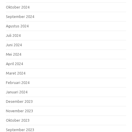
Oktober 2024
September 2024
Agustus 2024
Juli 2024
Juni 2024
Mei 2024
April 2024
Maret 2024
Februari 2024
Januari 2024
Desember 2023
November 2023
Oktober 2023
September 2023