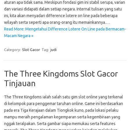
aturan apa tidak sama. Meskipun fondasi gim ini stabil serupa, varian
dan variasi didapati dalam setiap negara. Internal tulisan yang satu
ini, kita akan menyadari difference lotere on line pada beberapa
wilayah serta seperti apa orang-orang itu memainkannya.…
Read More: Mengetahui Difference Lotere On Line pada Bermacam-
Macam Negara »
Category:
Slot Gacor
Tag:
judi
The Three Kingdoms Slot Gacor
Tinjauan
The Three Kingdoms ialah salah satu gim slot online yang terkenal
di kelompok para penggemar taruhan online. Game ini berdasarkan
pada era Tiga Kerajaan dalam Tiongkok kuno, pada lokasi pelaku
mampu meraih pengalaman kegemparan serta kegembiraan yang
nggak teralpakan. Serta gambar siapa memukau serta features