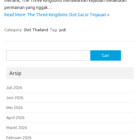
menarik, The Three Kingdoms menawarkan kejadian melakukan
permainan yang nggak…
Read More: The Three Kingdoms Slot Gacor Tinjauan »
Category:
Slot Thailand
Tag:
judi
Cari
untuk:
Arsip
Juli 2026
Juni 2026
Mei 2026
April 2026
Maret 2026
Februari 2026