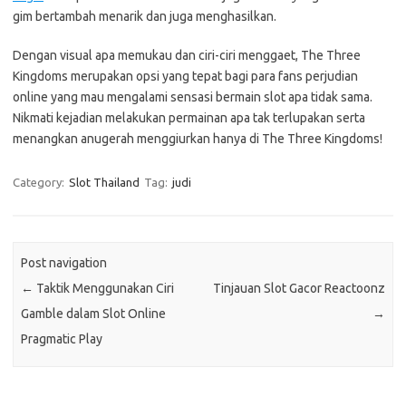
gim bertambah menarik dan juga menghasilkan.
Dengan visual apa memukau dan ciri-ciri menggaet, The Three
Kingdoms merupakan opsi yang tepat bagi para fans perjudian
online yang mau mengalami sensasi bermain slot apa tidak sama.
Nikmati kejadian melakukan permainan apa tak terlupakan serta
menangkan anugerah menggiurkan hanya di The Three Kingdoms!
Category:
Slot Thailand
Tag:
judi
Post navigation
←
Taktik Menggunakan Ciri
Tinjauan Slot Gacor Reactoonz
Gamble dalam Slot Online
→
Pragmatic Play