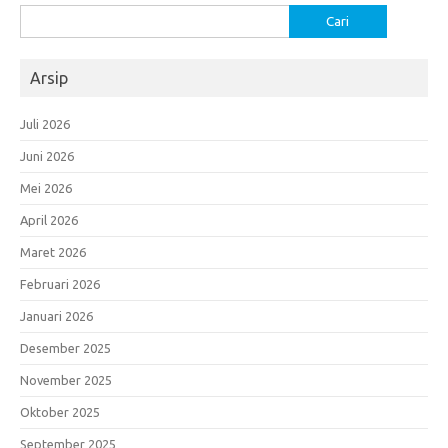
Cari
untuk:
Arsip
Juli 2026
Juni 2026
Mei 2026
April 2026
Maret 2026
Februari 2026
Januari 2026
Desember 2025
November 2025
Oktober 2025
September 2025