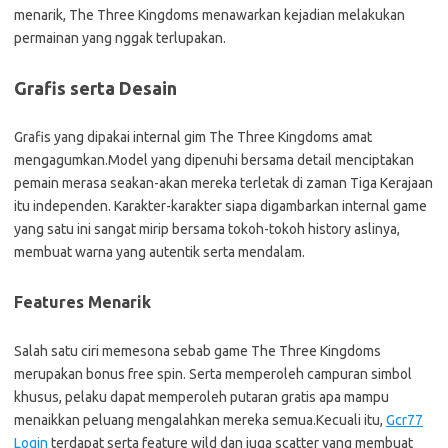
menarik, The Three Kingdoms menawarkan kejadian melakukan
permainan yang nggak terlupakan.
Grafis serta Desain
Grafis yang dipakai internal gim The Three Kingdoms amat
mengagumkan.Model yang dipenuhi bersama detail menciptakan
pemain merasa seakan-akan mereka terletak di zaman Tiga Kerajaan
itu independen. Karakter-karakter siapa digambarkan internal game
yang satu ini sangat mirip bersama tokoh-tokoh history aslinya,
membuat warna yang autentik serta mendalam.
Features Menarik
Salah satu ciri memesona sebab game The Three Kingdoms
merupakan bonus free spin. Serta memperoleh campuran simbol
khusus, pelaku dapat memperoleh putaran gratis apa mampu
menaikkan peluang mengalahkan mereka semua.Kecuali itu,
Gcr77
Login
terdapat serta feature wild dan juga scatter yang membuat