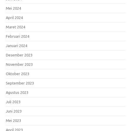
Mei 2024
April 2024
Maret 2024
Februari 2024
Januari 2024
Desember 2023
November 2023
Oktober 2023
September 2023
Agustus 2023
Juli 2023
Juni 2023
Mei 2023
April 2023