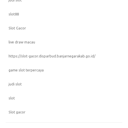
judi slot
slot88
Slot Gacor
live draw macau
https://slot-gacor.disparbud.banjarnegarakab.go.id/
game slot terpercaya
judi slot
slot
Slot gacor