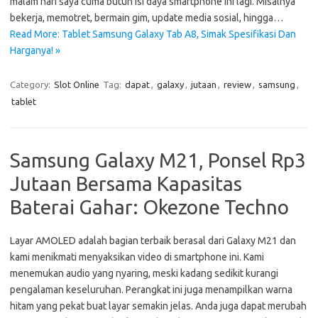
malam hari saya cuma butuh isi daya smartphone ini lagi. Misalnya
bekerja, memotret, bermain gim, update media sosial, hingga…
Read More: Tablet Samsung Galaxy Tab A8, Simak Spesifikasi Dan
Harganya! »
Category:
Slot Online
Tag:
dapat
,
galaxy
,
jutaan
,
review
,
samsung
,
tablet
Samsung Galaxy M21, Ponsel Rp3
Jutaan Bersama Kapasitas
Baterai Gahar: Okezone Techno
Layar AMOLED adalah bagian terbaik berasal dari Galaxy M21 dan
kami menikmati menyaksikan video di smartphone ini. Kami
menemukan audio yang nyaring, meski kadang sedikit kurangi
pengalaman keseluruhan. Perangkat ini juga menampilkan warna
hitam yang pekat buat layar semakin jelas. Anda juga dapat merubah