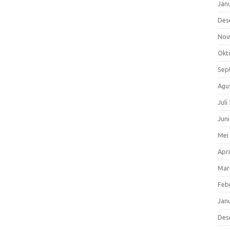
Jan
Des
Nov
Okt
Sep
Agu
Juli
Jun
Mei
Apri
Mar
Feb
Jan
Des