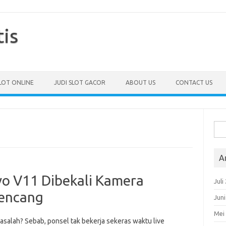
is
SLOT ONLINE
JUDI SLOT GACOR
ABOUT US
CONTACT US
Cari
untu
A
ivo V11 Dibekali Kamera
Juli
Kencang
Jun
Mei
asalah? Sebab, ponsel tak bekerja sekeras waktu live