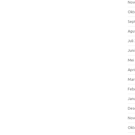
Nov
Okt
Sep
Agu
Juli
Jun
Mei
Apri
Mar
Feb
Jan
Des
Nov
Okt