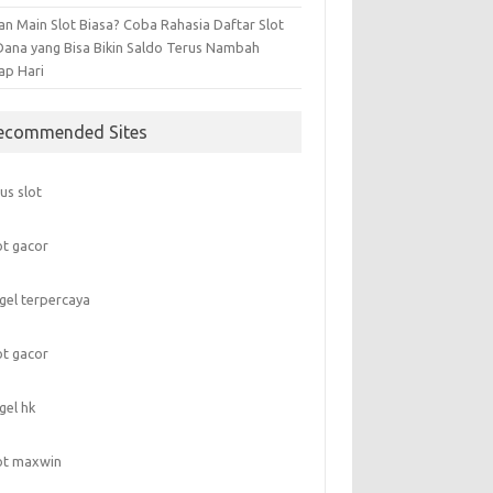
an Main Slot Biasa? Coba Rahasia Daftar Slot
 Dana yang Bisa Bikin Saldo Terus Nambah
ap Hari
ecommended Sites
tus slot
ot gacor
gel terpercaya
ot gacor
gel hk
ot maxwin