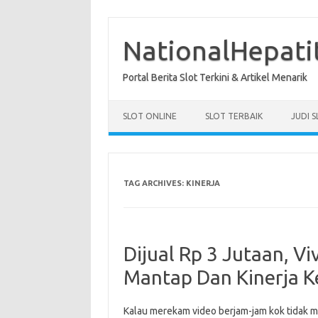
Skip
to
content
NationalHepatit
Portal Berita Slot Terkini & Artikel Menarik
SLOT ONLINE
SLOT TERBAIK
JUDI 
TAG ARCHIVES:
KINERJA
Dijual Rp 3 Jutaan, V
Mantap Dan Kinerja 
Kalau merekam video berjam-jam kok tidak m