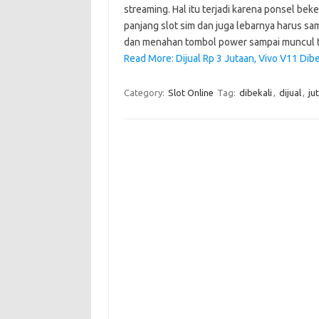
streaming. Hal itu terjadi karena ponsel beke
panjang slot sim dan juga lebarnya harus sa
dan menahan tombol power sampai muncul t
Read More: Dijual Rp 3 Jutaan, Vivo V11 Di
Category:
Slot Online
Tag:
dibekali
,
dijual
,
ju