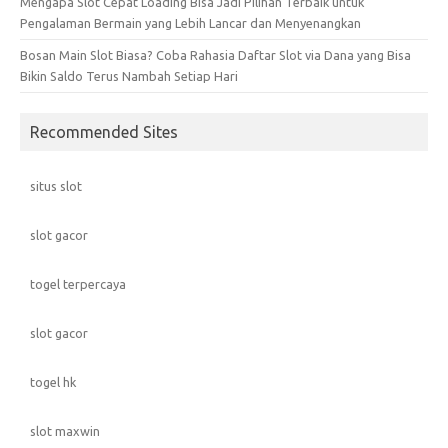
Mengapa Slot Cepat Loading Bisa Jadi Pilihan Terbaik untuk
Pengalaman Bermain yang Lebih Lancar dan Menyenangkan
Bosan Main Slot Biasa? Coba Rahasia Daftar Slot via Dana yang Bisa
Bikin Saldo Terus Nambah Setiap Hari
Recommended Sites
situs slot
slot gacor
togel terpercaya
slot gacor
togel hk
slot maxwin