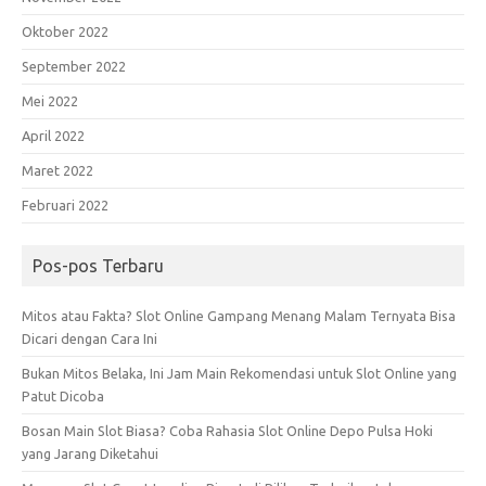
Oktober 2022
September 2022
Mei 2022
April 2022
Maret 2022
Februari 2022
Pos-pos Terbaru
Mitos atau Fakta? Slot Online Gampang Menang Malam Ternyata Bisa
Dicari dengan Cara Ini
Bukan Mitos Belaka, Ini Jam Main Rekomendasi untuk Slot Online yang
Patut Dicoba
Bosan Main Slot Biasa? Coba Rahasia Slot Online Depo Pulsa Hoki
yang Jarang Diketahui