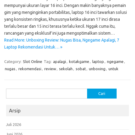
mempunyai ukuran layar 16 inci. Dengan makin banyaknya pemain
gim yang menginginkan portabilitas, laptop 16 inci tawarkan solusi
yang konsisten ringkas, khususnya ketika ukuran 17 inci dirasa
terlalu besar dan 15 inci terasa terlalu kecil. Nggak cuma itu,
rancangan yang eksklusif ini juga mengoptimalkan sistem…
Read More: Unboxing Review: Nugas Bisa, Ngegame Apalagi, 7
Laptop Rekomendasi Untuk… »
Category:
Slot Online
Tag:
apalagi
,
kotakgame
,
laptop
,
ngegame
,
nugas
,
rekomendasi
,
review
,
sekolah
,
sobat
,
unboxing
,
untuk
Cari
untuk:
Arsip
Juli 2026
Juni 2026