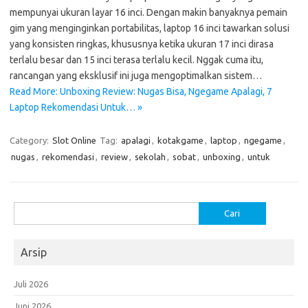
mempunyai ukuran layar 16 inci. Dengan makin banyaknya pemain
gim yang menginginkan portabilitas, laptop 16 inci tawarkan solusi
yang konsisten ringkas, khususnya ketika ukuran 17 inci dirasa
terlalu besar dan 15 inci terasa terlalu kecil. Nggak cuma itu,
rancangan yang eksklusif ini juga mengoptimalkan sistem…
Read More: Unboxing Review: Nugas Bisa, Ngegame Apalagi, 7
Laptop Rekomendasi Untuk… »
Category:
Slot Online
Tag:
apalagi
,
kotakgame
,
laptop
,
ngegame
,
nugas
,
rekomendasi
,
review
,
sekolah
,
sobat
,
unboxing
,
untuk
Cari
untuk:
Arsip
Juli 2026
Juni 2026