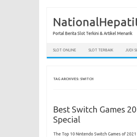
Skip
to
content
NationalHepatit
Portal Berita Slot Terkini & Artikel Menarik
SLOT ONLINE
SLOT TERBAIK
JUDI 
TAG ARCHIVES:
SWITCH
Best Switch Games 20
Special
The Top 10 Nintendo Switch Games of 2021 