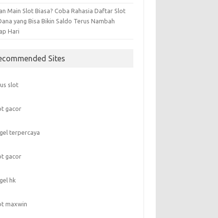
an Main Slot Biasa? Coba Rahasia Daftar Slot
 Dana yang Bisa Bikin Saldo Terus Nambah
ap Hari
ecommended Sites
tus slot
ot gacor
gel terpercaya
ot gacor
gel hk
ot maxwin