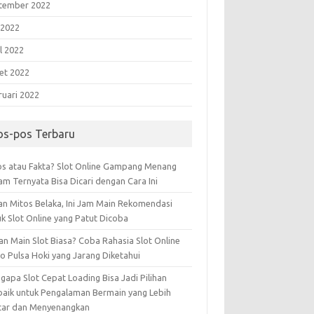
tember 2022
 2022
l 2022
et 2022
ruari 2022
os-pos Terbaru
os atau Fakta? Slot Online Gampang Menang
am Ternyata Bisa Dicari dengan Cara Ini
an Mitos Belaka, Ini Jam Main Rekomendasi
uk Slot Online yang Patut Dicoba
an Main Slot Biasa? Coba Rahasia Slot Online
o Pulsa Hoki yang Jarang Diketahui
gapa Slot Cepat Loading Bisa Jadi Pilihan
baik untuk Pengalaman Bermain yang Lebih
car dan Menyenangkan