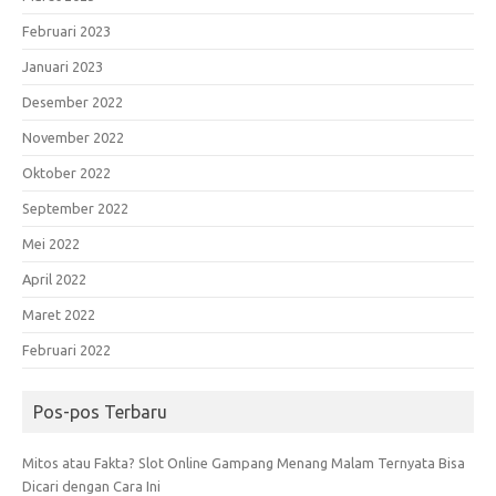
Februari 2023
Januari 2023
Desember 2022
November 2022
Oktober 2022
September 2022
Mei 2022
April 2022
Maret 2022
Februari 2022
Pos-pos Terbaru
Mitos atau Fakta? Slot Online Gampang Menang Malam Ternyata Bisa
Dicari dengan Cara Ini