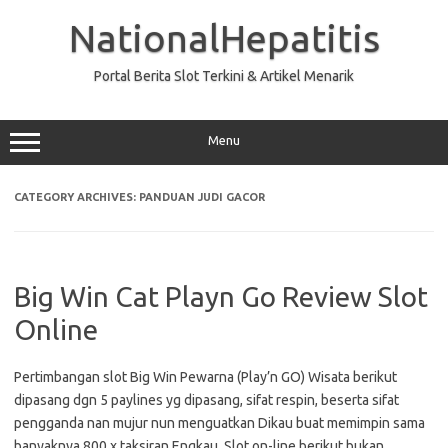
Skip
to
NationalHepatitis
content
Portal Berita Slot Terkini & Artikel Menarik
Menu
CATEGORY ARCHIVES:
PANDUAN JUDI GACOR
Big Win Cat Playn Go Review Slot
Online
Pertimbangan slot Big Win Pewarna (Play’n GO) Wisata berikut
dipasang dgn 5 paylines yg dipasang, sifat respin, beserta sifat
pengganda nan mujur nun menguatkan Dikau buat memimpin sama
banyaknya 800 x taksiran Engkau. Slot on-line berikut bukan