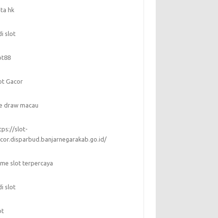
ta hk
di slot
ot88
ot Gacor
ve draw macau
tps://slot-
cor.disparbud.banjarnegarakab.go.id/
me slot terpercaya
di slot
ot