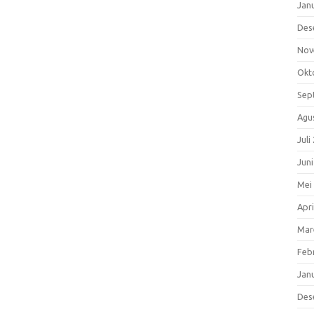
Jan
Des
Nov
Okt
Sep
Agu
Juli
Jun
Mei
Apri
Mar
Feb
Jan
Des