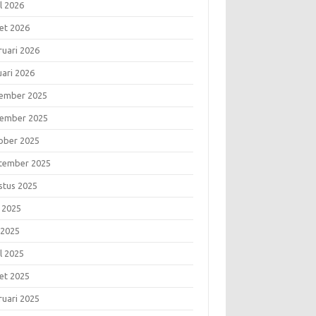
l 2026
et 2026
ruari 2026
uari 2026
ember 2025
ember 2025
ober 2025
tember 2025
stus 2025
i 2025
 2025
l 2025
et 2025
ruari 2025