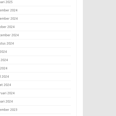
uari 2025
ember 2024
ember 2024
ober 2024
tember 2024
stus 2024
 2024
i 2024
 2024
l 2024
et 2024
ruari 2024
uari 2024
ember 2023