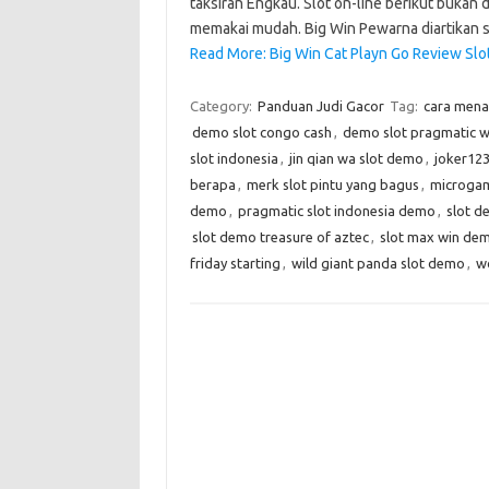
taksiran Engkau. Slot on-line berikut bukan 
memakai mudah. Big Win Pewarna diartikan 
Read More: Big Win Cat Playn Go Review Slo
Category:
Panduan Judi Gacor
Tag:
cara menan
demo slot congo cash
,
demo slot pragmatic w
slot indonesia
,
jin qian wa slot demo
,
joker123
berapa
,
merk slot pintu yang bagus
,
microgam
demo
,
pragmatic slot indonesia demo
,
slot d
slot demo treasure of aztec
,
slot max win de
friday starting
,
wild giant panda slot demo
,
wo