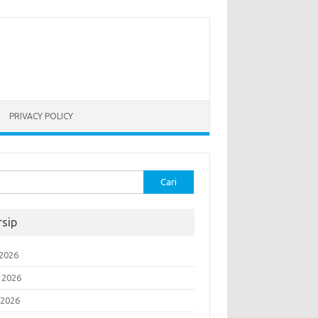
PRIVACY POLICY
k:
rsip
 2026
i 2026
 2026