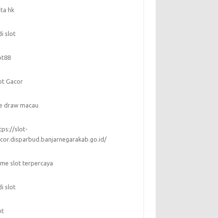
ta hk
di slot
ot88
ot Gacor
ve draw macau
tps://slot-
cor.disparbud.banjarnegarakab.go.id/
me slot terpercaya
di slot
ot