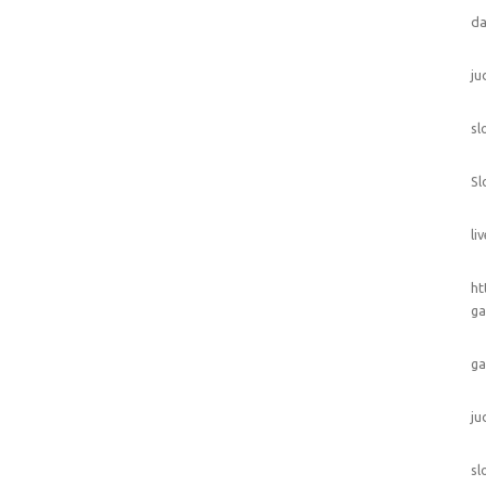
da
ju
sl
Sl
li
ht
ga
ga
ju
sl