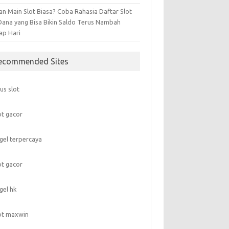
an Main Slot Biasa? Coba Rahasia Daftar Slot
 Dana yang Bisa Bikin Saldo Terus Nambah
ap Hari
ecommended Sites
tus slot
ot gacor
gel terpercaya
ot gacor
gel hk
ot maxwin