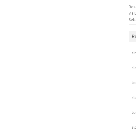
Bos
via
Seti
R
si
sl
to
sl
to
sl