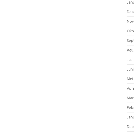
Jan
Des
Nov
Okt
Sep
Agu
Juli
Jun
Mei
Apri
Mar
Feb
Jan
Des