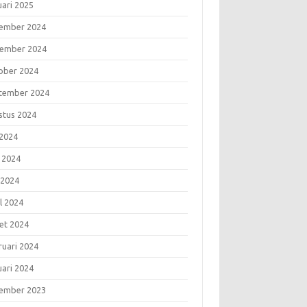
uari 2025
ember 2024
ember 2024
ober 2024
tember 2024
stus 2024
 2024
i 2024
 2024
l 2024
et 2024
ruari 2024
uari 2024
ember 2023