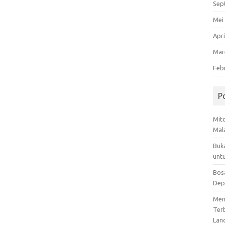
Sep
Mei
Apri
Mar
Feb
P
Mit
Mal
Buk
unt
Bos
Dep
Men
Ter
Lan