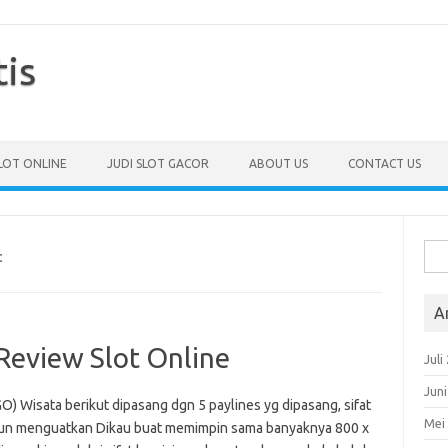
is
SLOT ONLINE
JUDI SLOT GACOR
ABOUT US
CONTACT US
Cari
C
untu
A
Review Slot Online
Juli
Jun
O) Wisata berikut dipasang dgn 5 paylines yg dipasang, sifat
Mei
 nun menguatkan Dikau buat memimpin sama banyaknya 800 x