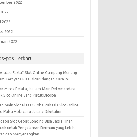
tember 2022
 2022
l 2022
et 2022
ruari 2022
os-pos Terbaru
os atau Fakta? Slot Online Gampang Menang
am Ternyata Bisa Dicari dengan Cara Ini
an Mitos Belaka, Ini Jam Main Rekomendasi
uk Slot Online yang Patut Dicoba
an Main Slot Biasa? Coba Rahasia Slot Online
o Pulsa Hoki yang Jarang Diketahui
gapa Slot Cepat Loading Bisa Jadi Pilihan
baik untuk Pengalaman Bermain yang Lebih
car dan Menyenangkan