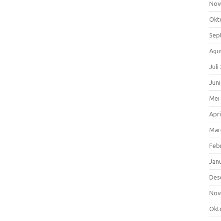
Nov
Okt
Sep
Agu
Juli
Jun
Mei
Apri
Mar
Feb
Jan
Des
Nov
Okt