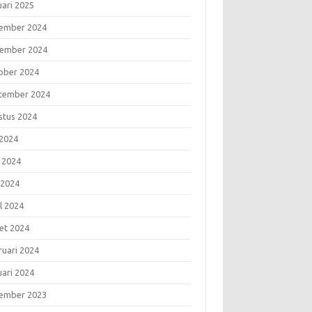
uari 2025
ember 2024
ember 2024
ober 2024
tember 2024
stus 2024
 2024
i 2024
 2024
l 2024
et 2024
ruari 2024
uari 2024
ember 2023