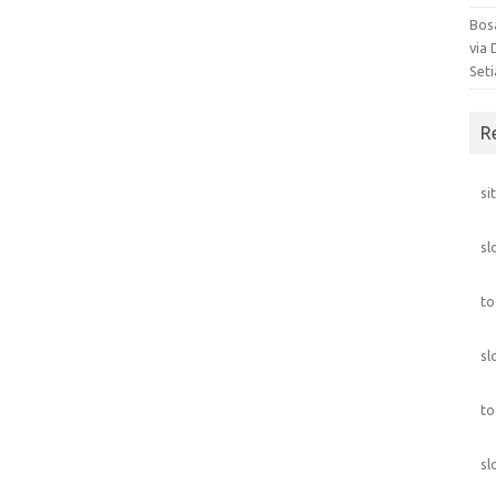
Bos
via
Seti
R
si
sl
to
sl
to
sl