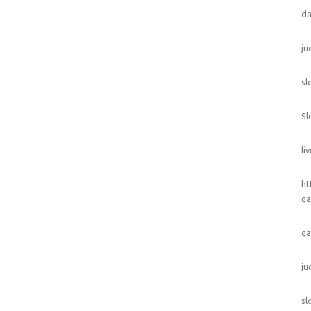
da
ju
sl
Sl
li
ht
ga
ga
ju
sl