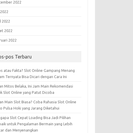
tember 2022
 2022
l 2022
et 2022
ruari 2022
os-pos Terbaru
os atau Fakta? Slot Online Gampang Menang
am Ternyata Bisa Dicari dengan Cara Ini
an Mitos Belaka, Ini Jam Main Rekomendasi
uk Slot Online yang Patut Dicoba
an Main Slot Biasa? Coba Rahasia Slot Online
o Pulsa Hoki yang Jarang Diketahui
gapa Slot Cepat Loading Bisa Jadi Pilihan
baik untuk Pengalaman Bermain yang Lebih
car dan Menyenangkan