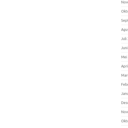
Nov
Okt
Sep
Agu
Juli
Jun
Mei
Apri
Mar
Feb
Jan
Des
Nov
Okt