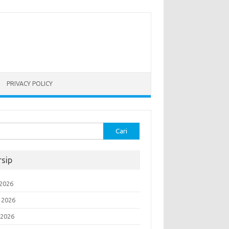
PRIVACY POLICY
k:
rsip
 2026
i 2026
 2026