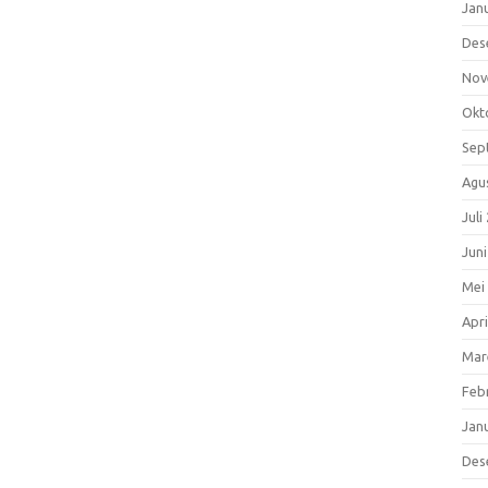
Jan
Des
Nov
Okt
Sep
Agu
Juli
Jun
Mei
Apri
Mar
Feb
Jan
Des