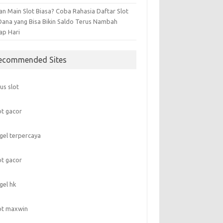
an Main Slot Biasa? Coba Rahasia Daftar Slot
 Dana yang Bisa Bikin Saldo Terus Nambah
ap Hari
ecommended Sites
tus slot
ot gacor
gel terpercaya
ot gacor
gel hk
ot maxwin