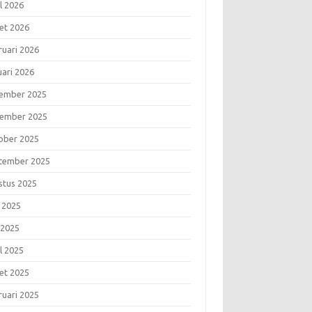
l 2026
et 2026
ruari 2026
uari 2026
ember 2025
ember 2025
ober 2025
tember 2025
stus 2025
i 2025
 2025
l 2025
et 2025
ruari 2025