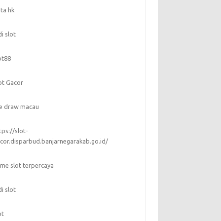
ta hk
di slot
ot88
ot Gacor
ve draw macau
tps://slot-
cor.disparbud.banjarnegarakab.go.id/
me slot terpercaya
di slot
ot